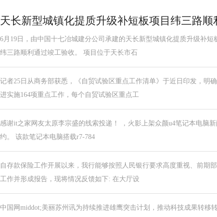
天长新型城镇化提质升级补短板项目纬三路顺
6月19日，由中国十七冶城建分公司承建的天长新型城镇化提质升级补短
纬三路顺利通过竣工验收。 项目位于天长市石
记者25日从商务部获悉，《自贸试验区重点工作清单》于近日印发，明确
进实施164项重点工作，每个自贸试验区重点工
感谢it之家网友太原李宗盛的线索投递！ ，火影上架众颜u4笔记本电脑
约。 该款笔记本电脑搭载r7-784
自存款保险工作开展以来，我行能够按照人民银行要求高度重视、前期部
工作并形成报告，现将情况反馈如下: 在大厅设
中国网middot;美丽苏州讯为持续推进雄鹰突击计划，推动科技成果转