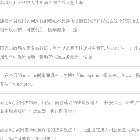
相城经开区科技人才局局长周金带队赴上海
随着炎炎夏日的到来我们都迫不及待地盼望着旅行和探索在这个充满活力
啦环境保护、科技创新、医学健康......这
国家邮政局今天发布数据，今年以来我国快递业务量已达600亿件。尤其
启动年中促销活动，带动了快递业务量新一轮增
，在今日的poweron时事通讯中，彭博社的markgurman报道称，在w
开放了visionpro头
感谢it之家网友锦醉、柯蓝、雨雪载途的线索投递！ ，长安深蓝s7正式
其中增程版推出3款车型，售价区间为14
感谢it之家网友华南吴彦祖的线索投递！ ，比亚迪在澳大利亚黄金海岸海洋世界
会，标准续航版售38890澳元(