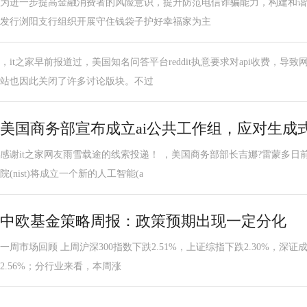
为进一步提高金融消费者的风险意识，提升防范电信诈骗能力，构建和谐、
发行浏阳支行组织开展守住钱袋子护好幸福家为主
，it之家早前报道过，美国知名问答平台reddit执意要求对api收费，
站也因此关闭了许多讨论版块。不过
美国商务部宣布成立ai公共工作组，应对生成
感谢it之家网友雨雪载途的线索投递！ ，美国商务部部长吉娜?雷蒙多
院(nist)将成立一个新的人工智能(a
中欧基金策略周报：政策预期出现一定分化
一周市场回顾 上周沪深300指数下跌2.51%，上证综指下跌2.30%，深证
2.56%；分行业来看，本周涨