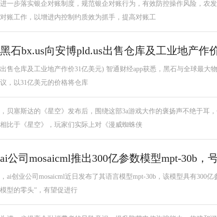
进一步落实银企对账制度，规范银企对账行为，有效防控操作风险，农发
对账工作，以增进内控制约质效为抓手，提高对账工
黑石bx.us向安博pld.us出售仓库及工业地产作
出售仓库及工业地产作价31亿美元) 智通财经app获悉，黑石与全球最大物流地
议，以31亿美元的价格将仓库
，贝塞斯达的《星空》发布后，围绕这部3a游戏大作的褒扬声不绝于耳，
相比于《星空》，玩家们实际上对《漫威蜘蛛侠
ai公司mosaicml推出300亿参数模型mpt-30
，ai创业公司mosaicml近日发布了其语言模型mpt-30b，该模型具有3
模型的零头”，有望促进行