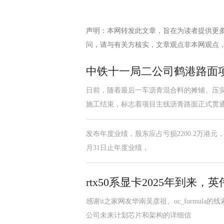
声明：本网转发此文章，旨在为读者提供更
问，请与有关方核实，文章观点非本网观点
中铁十一局二公司鹤港路面
日前，随着最后一车沥青混合料的摊铺、压
施工结束，标志着项目主线沥青路面正式贯
发布年度业绩，股东应占亏损2200.2万港元，同
月31日止年度业绩，
rtx50系显卡2025年到来，英
感谢it之家网友华南吴彦祖、oc_formu
公司未来计划芯片和架构的详细信