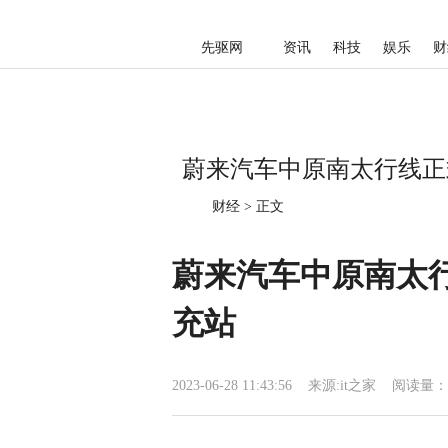
先驱网
资讯
科技
娱乐
财
蔚来汽车中原南太行线正式
财经
>
正文
蔚来汽车中原南太行
充站
2023-06-28 11:43:56
来源:
it之家
阅读量：