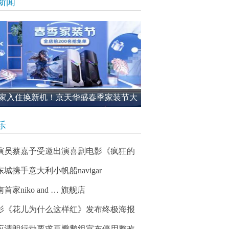
新闻
家入住换新机！京天华盛春季家装节大
进行中
乐
演员蔡嘉予受邀出演喜剧电影《疯狂的
东城携手意大利小帆船navigar
首家niko and … 旗舰店
影《花儿为什么这样红》发布终极海报
应清朗行动要求豆瓣鹅组宣布停用整改