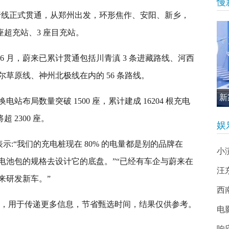
慢
｜中原南太行线正式贯通，从郑州出发，环形焦作、安阳、新乡，
7 座超充站、3 座目充站。
 年 6 月，蔚来已累计贯通包括川青滇 3 条进藏路线、河西
草原线、神州北极线在内的 56 条路线。
新
全国换电站布局数量突破 1500 座，累计建成 16204 根充电
促
超 2300 座。
娱
表示:“我们的充电桩现在 80% 的电量都是别的品牌在
小
电池包的规格去设计它的底盘。”“已经有车企与蔚来在
汪
来研发新车。”
西南
接，用于传递更多信息，节省甄选时间，结果仅供参考。
电
响