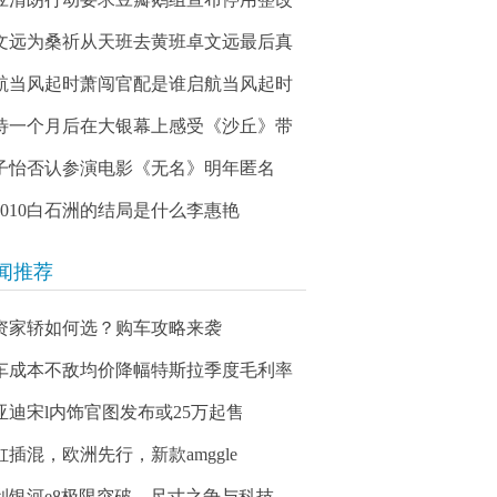
文远为桑祈从天班去黄班卓文远最后真
航当风起时萧闯官配是谁启航当风起时
待一个月后在大银幕上感受《沙丘》带
子怡否认参演电影《无名》明年匿名
03010白石洲的结局是什么李惠艳
闻推荐
资家轿如何选？购车攻略来袭
车成本不敌均价降幅特斯拉季度毛利率
亚迪宋l内饰官图发布或25万起售
缸插混，欧洲先行，新款amggle
利银河e8极限突破，尺寸之争与科技