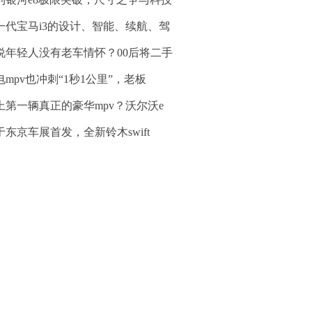
一代宝马i3的设计、智能、续航、驾
说年轻人没有老车情怀？00后将二手
电mpv也冲刺“1秒1公里”，老板
上第一辆真正的豪华mpv？沃尔沃e
于东京车展首发，全新铃木swift