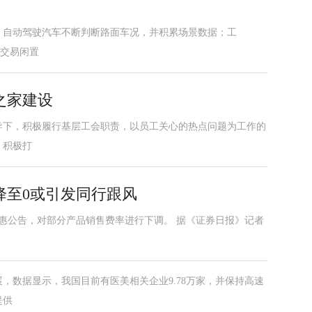
，自动驾驶汽车不断判断路面车况，并积累场景数据；工
能交易闲置
之家建设
导下，积极履行基层工会职责，以员工关心的热点问题为工作的
，积极打
降至0或引发同行跟风
优惠公告，对部分产品销售费率进行下调。 据《证券日报》记者
，数据显示，我国目前有医美相关企业9.78万家，并保持高速
提供