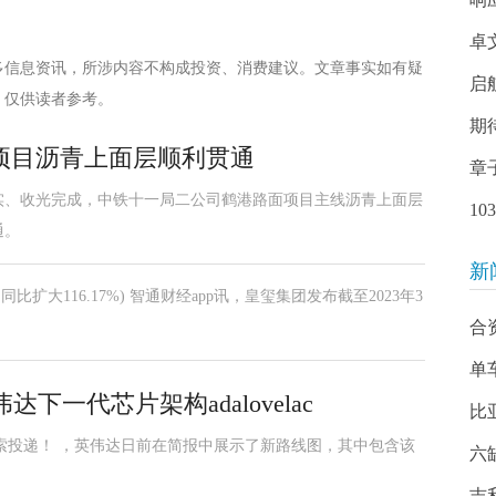
卓
多信息资讯，所涉内容不构成投资、消费建议。文章事实如有疑
启
，仅供读者参考。
期
项目沥青上面层顺利贯通
章
实、收光完成，中铁十一局二公司鹤港路面项目主线沥青上面层
1
通。
新
比扩大116.17%) 智通财经app讯，皇玺集团发布截至2023年3
合
单
伟达下一代芯片架构adalovelac
比
la的线索投递！ ，英伟达日前在简报中展示了新路线图，其中包含该
六
吉