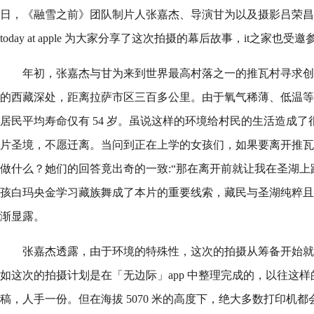
日，《融雪之前》团队制片人张嘉杰、导演甘为以及摄影吕荣昌在上海环贸 i
today at apple 为大家分享了这次拍摄的幕后故事，it之家也
年初，张嘉杰与甘为来到世界最高村落之一的推瓦村寻求创作灵
的西藏深处，距离拉萨市区三百多公里。由于氧气稀薄、低温等
居民平均寿命仅有 54 岁。虽说这样的环境给村民的生活造成
片圣境，不愿迁离。当问到正在上学的女孩们，如果要离开推瓦
做什么？她们的回答竟出奇的一致:“那在离开前就让我在圣湖上
孩白玛央金学习藏族舞成了本片的重要线索，藏民与圣湖纯粹且
渐显露。
张嘉杰透露，由于环境的特殊性，这次的拍摄从筹备开始就
如这次的拍摄计划是在「无边际」app 中整理完成的，以往这
稿，人手一份。但在海拔 5070 米的高度下，绝大多数打印机都