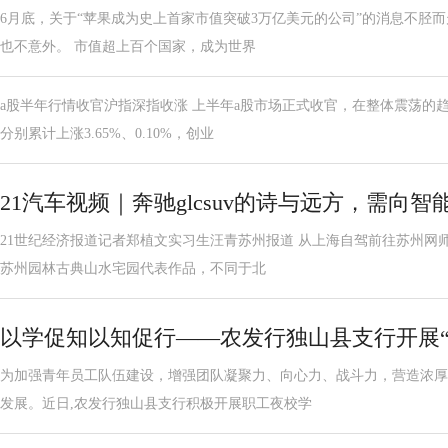
6月底，关于“苹果成为史上首家市值突破3万亿美元的公司”的消息不胫而
也不意外。 市值超上百个国家，成为世界
a股半年行情收官沪指深指收涨 上半年a股市场正式收官，在整体震荡的
分别累计上涨3.65%、0.10%，创业
21汽车视频｜奔驰glcsuv的诗与远方，需向智
21世纪经济报道记者郑植文实习生汪青苏州报道 从上海自驾前往苏州网师
苏州园林古典山水宅园代表作品，不同于北
以学促知以知促行——农发行独山县支行开展“
为加强青年员工队伍建设，增强团队凝聚力、向心力、战斗力，营造浓厚
发展。近日,农发行独山县支行积极开展职工夜校学