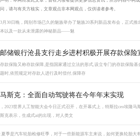
声明：本网转发此文章，旨在为读者提供更多信息资讯，所涉内容不构成
问，请与有关方核实，文章观点非本网观点，仅供读者参考。
3月30日晚，阔别市场已久的魅族举办了魅族20系列新品发布会，正式推出了
本以及一款从未泄露的神秘新品——魅
邮储银行沧县支行走乡进村积极开展存款保险
存款保险又称存款保障,是指国家通过立法的形式,设立专门的存款保险基
题时,依照规定对存款人进行及时偿付,保障存
马斯克：全面自动驾驶将在今年年末实现
，2023世界人工智能大会今日正式召开，在开幕式上，特斯拉ceo埃隆
斯克表示，生成式ai的出现，对人类文
:夏季是汽车轮胎检修旺季，对于一些新能源车主来说，如何更换轮胎大有