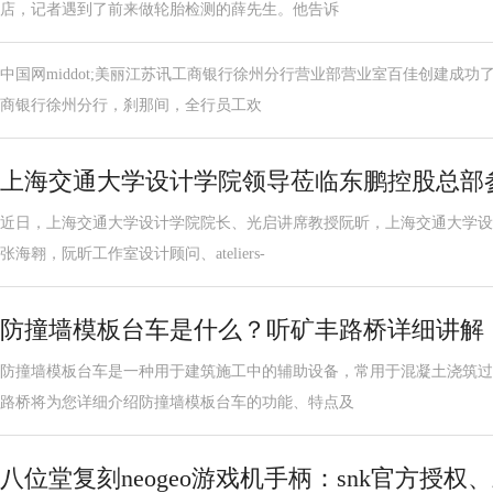
店，记者遇到了前来做轮胎检测的薛先生。他告诉
中国网middot;美丽江苏讯工商银行徐州分行营业部营业室百佳创建成功了
商银行徐州分行，刹那间，全行员工欢
上海交通大学设计学院领导莅临东鹏控股总部
近日，上海交通大学设计学院院长、光启讲席教授阮昕，上海交通大学设
张海翱，阮昕工作室设计顾问、ateliers-
防撞墙模板台车是什么？听矿丰路桥详细讲解
防撞墙模板台车是一种用于建筑施工中的辅助设备，常用于混凝土浇筑过
路桥将为您详细介绍防撞墙模板台车的功能、特点及
八位堂复刻neogeo游戏机手柄：snk官方授