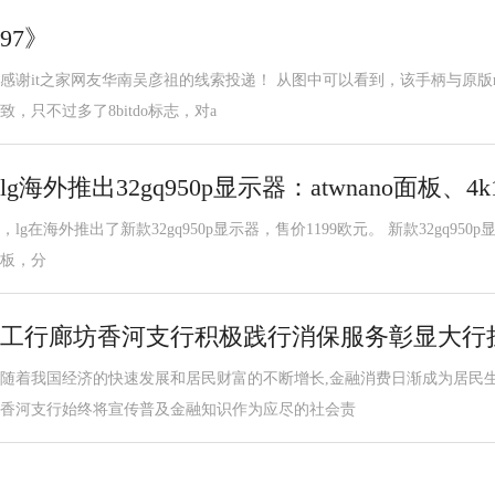
97》
感谢it之家网友华南吴彦祖的线索投递！ 从图中可以看到，该手柄与原版n
致，只不过多了8bitdo标志，对a
lg海外推出32gq950p显示器：atwnano面板、4k1
，lg在海外推出了新款32gq950p显示器，售价1199欧元。 新款32gq950p显示
板，分
工行廊坊香河支行积极践行消保服务彰显大行
随着我国经济的快速发展和居民财富的不断增长,金融消费日渐成为居民
香河支行始终将宣传普及金融知识作为应尽的社会责