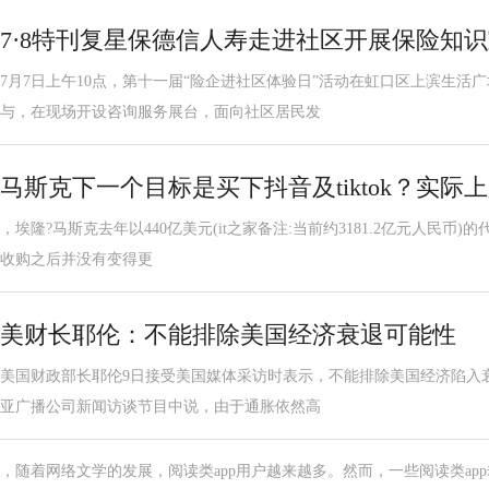
7·8特刊复星保德信人寿走进社区开展保险知
7月7日上午10点，第十一届“险企进社区体验日”活动在虹口区上滨生活
与，在现场开设咨询服务展台，面向社区居民发
马斯克下一个目标是买下抖音及tiktok？实际
，埃隆?马斯克去年以440亿美元(it之家备注:当前约3181.2亿元人民币)的
收购之后并没有变得更
美财长耶伦：不能排除美国经济衰退可能性
美国财政部长耶伦9日接受美国媒体采访时表示，不能排除美国经济陷入
亚广播公司新闻访谈节目中说，由于通胀依然高
，随着网络文学的发展，阅读类app用户越来越多。然而，一些阅读类ap