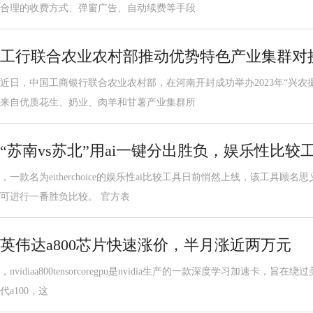
合理的收费方式、弹窗广告、自动续费等手段
工行联合农业农村部推动优势特色产业集群对
近日，中国工商银行联合农业农村部，在河南开封成功举办2023年“兴农
来自优质花生、奶业、肉羊和甘薯产业集群所
“苏南vs苏北”用ai一键分出胜负，娱乐性比较工具eit
，一款名为eitherchoice的娱乐性ai比较工具日前悄然上线，该工具
可进行一番胜负比较。 官方表
英伟达a800芯片快速涨价，半月涨近两万元
，nvidiaa800tensorcoregpu是nvidia生产的一款深度学习加速卡
代a100，这