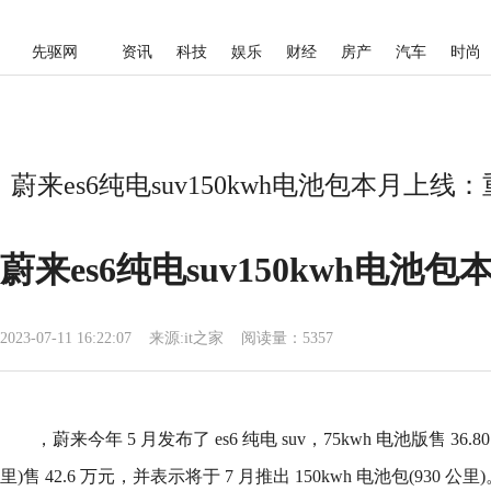
先驱网
资讯
科技
娱乐
财经
房产
汽车
时尚
蔚来es6纯电suv150kwh电池包本月上线
蔚来es6纯电suv150kwh电池
2023-07-11 16:22:07
来源:
it之家
阅读量：5357
，蔚来今年 5 月发布了 es6 纯电 suv，75kwh 电池版售 36.80
里)售 42.6 万元，并表示将于 7 月推出 150kwh 电池包(930 公里