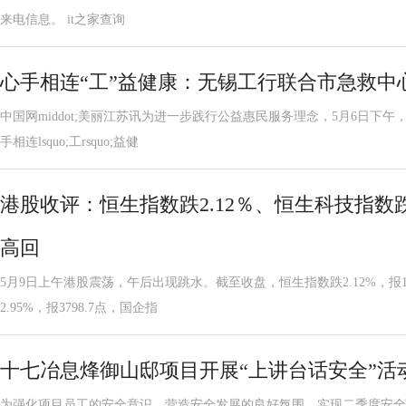
来电信息。 it之家查询
心手相连“工”益健康：无锡工行联合市急救中
中国网middot;美丽江苏讯为进一步践行公益惠民服务理念，5月6日下
手相连lsquo;工rsquo;益健
港股收评：恒生指数跌2.12％、恒生科技指数跌
高回
5月9日上午港股震荡，午后出现跳水。截至收盘，恒生指数跌2.12%，报19
2.95%，报3798.7点，国企指
十七冶息烽御山邸项目开展“上讲台话安全”活
为强化项目员工的安全意识，营造安全发展的良好氛围，实现二季度安全