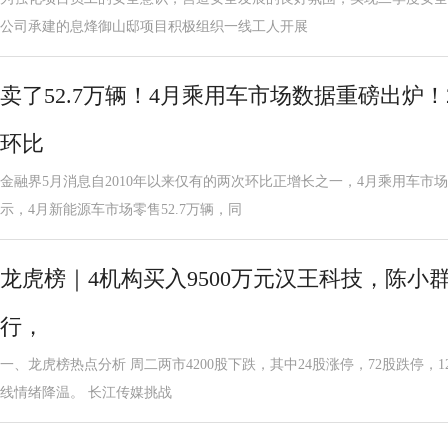
公司承建的息烽御山邸项目积极组织一线工人开展
卖了52.7万辆！4月乘用车市场数据重磅出炉！
环比
金融界5月消息自2010年以来仅有的两次环比正增长之一，4月乘用车市
示，4月新能源车市场零售52.7万辆，同
龙虎榜｜4机构买入9500万元汉王科技，陈小群
行，
一、龙虎榜热点分析 周二两市4200股下跌，其中24股涨停，72股跌停，1
线情绪降温。 长江传媒挑战