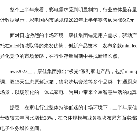
整个上半年来看，彩电需求受到明显制约，行业整体呈存量
计数据显示，彩电国内市场规模2023年上半年零售额为486亿元，
面对日趋激烈的市场环境，康佳集团锚定用户需求，驱动产
托在mled领域取得的先发优势，创新产品技术，发布多款mini 
异化竞争的市场策略，在行业存量周期中寻找新增长点。
awe2023上，康佳集团推出“极光”系列家电产品，包括mini qd
调、双15天生态原鲜冰箱，臻彩洗烘套装等多个品类，打通厨
场景，以场景化的一体式家电，为用户带来全屋智慧生活的ag
据悉，在家电行业整体持续低迷的市场环境下，上半年康佳
营收较去年同比增长28%，在总体规模与业务板块布局方面实
电子业务增长空间。