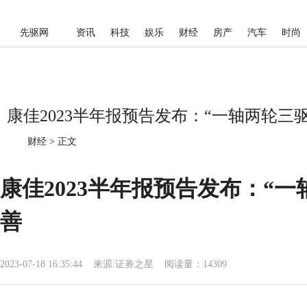
先驱网
资讯
科技
娱乐
财经
房产
汽车
时尚
康佳2023半年报预告发布：“一轴两轮三
财经
>
正文
康佳2023半年报预告发布：“
善
2023-07-18 16:35:44
来源:
证券之星
阅读量：14309