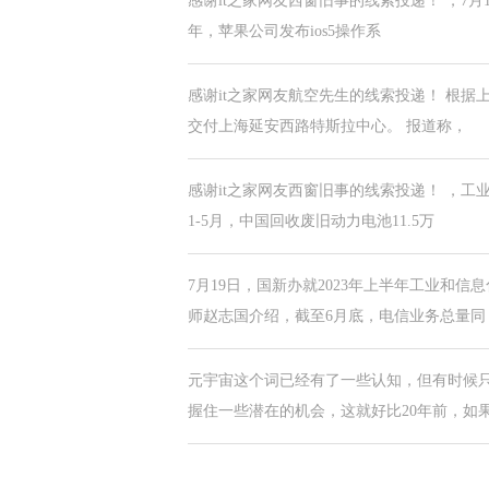
感谢it之家网友西窗旧事的线索投递！ ，7月
年，苹果公司发布ios5操作系
感谢it之家网友航空先生的线索投递！ 根
交付上海延安西路特斯拉中心。 报道称，
感谢it之家网友西窗旧事的线索投递！ ，
1-5月，中国回收废旧动力电池11.5万
7月19日，国新办就2023年上半年工业和
师赵志国介绍，截至6月底，电信业务总量同
元宇宙这个词已经有了一些认知，但有时候
握住一些潜在的机会，这就好比20年前，如