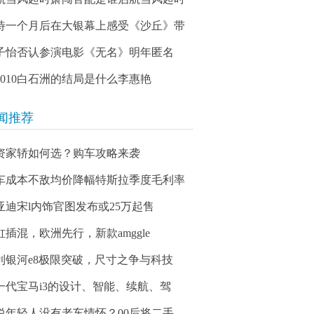
待一个月后在大银幕上感受《沙丘》带
子怡否认参演电影《无名》明年匿名
03010白石洲的结局是什么李惠艳
闻推荐
资家轿如何选？购车攻略来袭
车成本不敌均价降幅特斯拉季度毛利率
亚迪宋l内饰官图发布或25万起售
缸插混，欧洲先行，新款amggle
利银河e8极限突破，尺寸之争与科技
一代宝马i3的设计、智能、续航、驾
说年轻人没有老车情怀？00后将二手