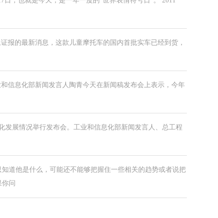
17日，也就是今天，是一年一度的“世界表情符号日”。 2011
据上证报的最新消息，这款儿童摩托车的国内首批实车已经到货，
工业和信息化部新闻发言人陶青今天在新闻稿发布会上表示，今年
信息化发展情况举行发布会。工业和信息化部新闻发言人、总工程
只知道他是什么，可能还不能够把握住一些相关的趋势或者说把
果你问