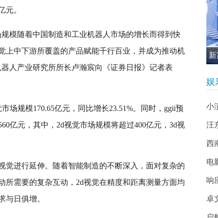
1亿元。
场规模随着中国制造和工业机器人市场的增长而得到快
觉上中下游所覆盖的产品赋能千行百业，并成为推动机
新
机器人产业研究所所长卢瀚宸向《证券日报》记者表
促
娱
小
市场规模170.65亿元，同比增长23.51%。同时，ggii预
60亿元，其中，2d视觉市场规模将超过400亿元，3d视
汪
西南
电
d视觉进行延伸。随着智能制造的不断深入，面对复杂的
响
动所需要的复杂互动，2d视觉在精度和距离测量方面均
求与日俱增。
卓
启