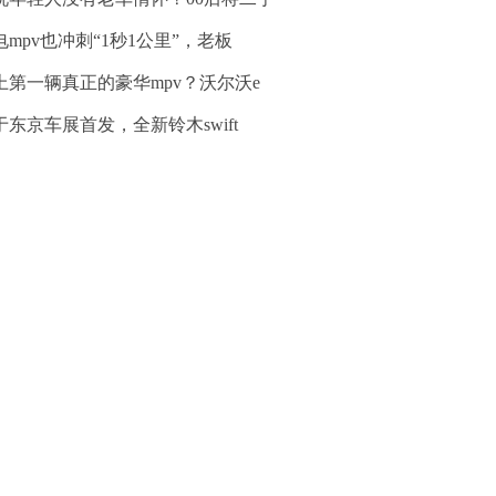
电mpv也冲刺“1秒1公里”，老板
上第一辆真正的豪华mpv？沃尔沃e
于东京车展首发，全新铃木swift