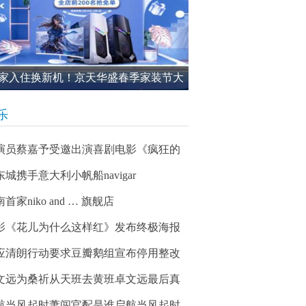
家入住换新机！京天华盛春季家装节大
进行中
乐
演员蔡嘉予受邀出演喜剧电影《疯狂的
东城携手意大利小帆船navigar
首家niko and … 旗舰店
影《花儿为什么这样红》发布终极海报
应清朗行动要求豆瓣鹅组宣布停用整改
文远为桑祈从天班去黄班卓文远最后真
航当风起时萧闯官配是谁启航当风起时