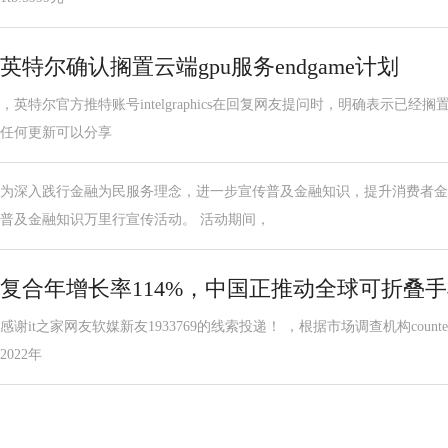
英特尔确认搁置云端gpu服务endgame计划
，英特尔官方推特账号intelgraphics在回复网友提问时，明确表示已经搁置pr
任何更新可以分享
为深入践行金融为民服务理念，进一步宣传普及金融知识，提升消费者金融
普及金融知识万里行宣传活动。 活动期间，
复合年增长率114%，中国正推动全球可折叠
感谢it之家网友软媒新友1933769的线索投递！ ，根据市场调查机构counterp
2022年