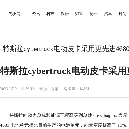
先驱网
资讯
科技
娱乐
财经
房产
汽车
时尚
特斯拉cybertruck电动皮卡采用更先进4
特斯拉cybertruck电动皮卡
2023-07-21 11:56:13
来源:
it之家
阅读量：14351
特斯拉的动力总成和能源工程高级副总裁 drew baglino 表示，得
4680 电池单元相比目前生产的电池单元，能量密度提高了 10