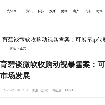
先驱网
资讯
科技
娱乐
财经
房产
汽车
时尚
育碧谈微软收购动视暴雪案：可展示ip代
财经
>
正文
育碧谈微软收购动视暴雪案：可
市场发展
2023-07-22 10:57:01
来源:
it之家
阅读量：14873