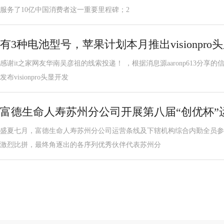
服务了10亿中国消费者这一重要里程碑；2
有3种电池型号，苹果计划本月推出visionpr
感谢it之家网友华南吴彦祖的线索投递！ ，根据消息源aaronp613分
发布visionpro头显开发
富德生命人寿苏州分公司开展第八届“创优杯”
盛夏七月，富德生命人寿苏州分公司运营条线及下辖机构综合内勤全员参
激烈比拼，最终角逐出的各序列优秀伙伴代表苏州分