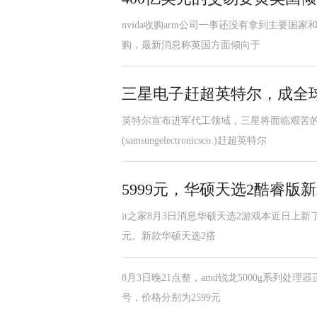
nvida收购arm公司一事还没有拿到主要国家和
购，最新消息称英国方面倾向于
三星电子赶超英特尔，成全
英特尔宣布进军代工领域，三星将面临艰苦的
(samsungelectronicsco.)赶超英特尔
5999元，华硕天选2酷睿版新
it之家8月3日消息华硕天选2游戏本近日上新了i5
元。新款华硕天选2搭
8月3日晚21点整，amd锐龙5000g系列处理
号，价格分别为2599元