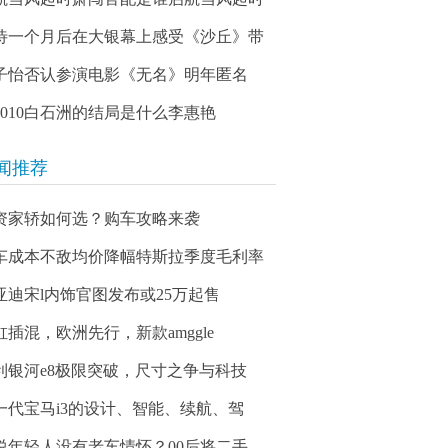
待一个月后在大银幕上感受《沙丘》带
子怡否认参演电影《无名》明年匿名
03010白石洲的结局是什么李惠艳
闻推荐
资家轿如何选？购车攻略来袭
车成本不敌均价降幅特斯拉季度毛利率
亚迪宋l内饰官图发布或25万起售
缸插混，欧洲先行，新款amggle
利银河e8极限突破，尺寸之争与科技
一代宝马i3的设计、智能、续航、驾
说年轻人没有老车情怀？00后将二手