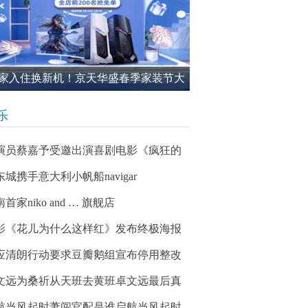
家入住换新机！京天华盛春季家装节大
进行中
乐
演员蔡嘉予受邀出演喜剧电影《疯狂的
东城携手意大利小帆船navigar
首家niko and … 旗舰店
影《花儿为什么这样红》发布终极海报
应清朗行动要求豆瓣鹅组宣布停用整改
文远为桑祈从天班去黄班卓文远最后真
航当风起时萧闯官配是谁启航当风起时