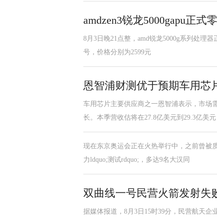
amdzen3锐龙5000gapu正
8月3日晚21点整，amd锐龙5000g系列处理
号，价格分别为2599元
恩智浦财测优于预期车用芯
车用芯片主要供应商之一恩智浦表示，市场
长。本季营收估将在27.8亿美元到29.3亿美元
现在东京奥运会正在火热举行中，之前曾被
力ldquo;测试rdquo;，多达9名大汉同
双曲线一号民营火箭发射失
据媒体报道，8月3日15时39分，民营航