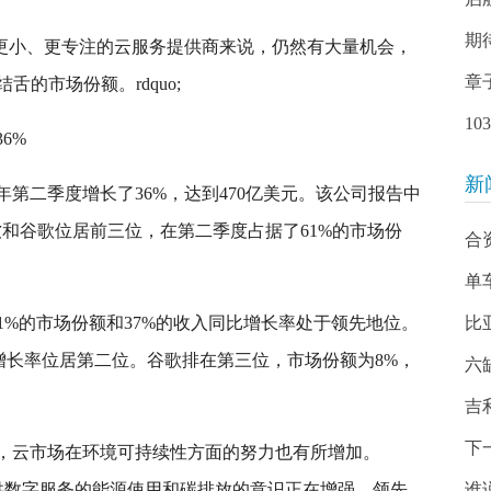
期
uo;对于规模更小、更专注的云服务提供商来说，仍然有大量机会，
章
的市场份额。rdquo;
1
6%
新
021年第二季度增长了36%，达到470亿美元。该公司报告中
aws、微软和谷歌位居前三位，在第二季度占据了61%的市场份
合
单
度以31%的市场份额和37%的收入同比增长率处于领先地位。
比
入增长率位居第二位。谷歌排在第三位，市场份额为8%，
六
。
吉
下
的增加，云市场在环境可持续性方面的努力也有所增加。
心提供数字服务的能源使用和碳排放的意识正在增强。领先
谁