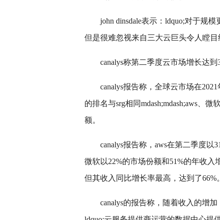
john dinsdale表示：ldq
但是很难忽视来自三大云巨头令人瞠目结舌
canalys称第二季度云市场增长达到3
canalys报告称，全球云市场在2
的排名与srg相同mdash;mdash;
额。
canalys报告称，aws在第二季
微软以22%的市场份额和51%的年收
但其收入同比增长率最高，达到了66%
canalys的报告称，随着收入
ldquo;云服务提供商运营的数据中