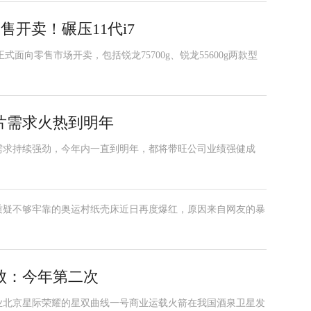
式零售开卖！碾压11代i7
器正式面向零售市场开卖，包括锐龙75700g、锐龙55600g两款型
片需求火热到明年
需求持续强劲，今年内一直到明年，都将带旺公司业绩强健成
质疑不够牢靠的奥运村纸壳床近日再度爆红，原因来自网友的暴
败：今年第二次
天企业北京星际荣耀的星双曲线一号商业运载火箭在我国酒泉卫星发