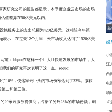
srg)和canalys两家研究公司的报告都显示，本季度企业云市场的市场
的估值差异在50亿美元以内。
新
础设施服务上的支出总额为420亿美元。这相较今年第一
促
rg表示，在过去12个月里，云市场收入达到了1520亿美
娱
小
e在报告中写道：ldquo;在这样一个巨大且快速发展的市场中，大
汪
我们的研究再次表明了这一点。rdquo;
西南
增长了10%，使这家云巨头的市场份额达到了33%。微软
电
位居第二和第三位。
响
ce在内的20家云服务提供商，占据了另外28%的市场份额，剩
卓
启