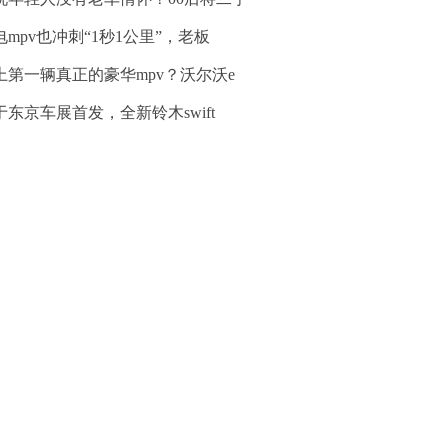
电mpv也冲刺“1秒1公里”，老板
上第一辆真正的豪华mpv？沃尔沃e
于东京车展首发，全新铃木swift