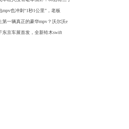
电mpv也冲刺“1秒1公里”，老板
上第一辆真正的豪华mpv？沃尔沃e
于东京车展首发，全新铃木swift