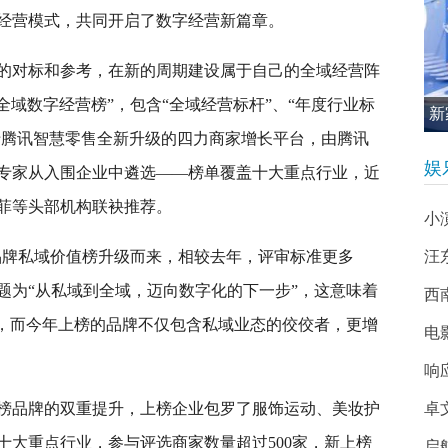
经营模式，共同开启了数字经营新篇章。
的对标和参考，在新的周期建设属于自己的全域经营阵
全域数字经营榜”，包含“全域经营标杆”、“年度行业标
新
基于腾讯智慧零售全新升级的四力商家增长平台，由腾讯
促
娱
专家从入围企业中遴选——榜单覆盖十大重点行业，近
菲等头部机构联袂推荐。
小
t 品牌私域价值榜升级而来，相较去年，评审标准更多
汪
题为“从私域到全域，迈向数字化的下一步”，这意味着
西南
”，而今年上榜的品牌不仅包含私域业态的佼佼者，更增
电
响
榜品牌的双重提升，上榜企业包罗了服饰运动、美妆护
卓
十大重点行业，参与评选商家数量超过500家，新上榜
启