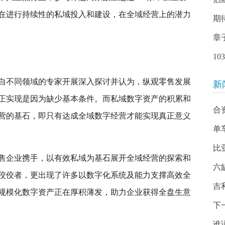
业在进行持续性的私域投入和建设，在全域经营上的潜力
期
章
1
自不同领域的专家开展深入探讨并认为，纵观零售发展
新
正实现是因为缺少基本条件。而私域数字资产的积累和
合
营的基石，即只有达成全域数字经营才能实现真正意义
单
比
售企业携手，以有效私域为基石展开全域经营的探索和
六
佼佼者，更出现了许多以数字化系统及能力支撑高效全
吉
规模化数字资产正在厚积薄发，助力企业获得全盘生意
下
谁