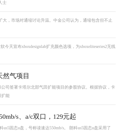
人士
进一步扩大，市场对通缩讨论升温。中金公司认为，通缩包含但不止
xboxdesignlab扩充颜色选项，为xboxeliteseries2无线
天然气项目
源公司签署卡塔尔北部气田扩能项目的参股协议。根据协议，卡
田扩能
mb/s、a/c双口，129元起
us5固态u盘，号称读速达550mb/s。 朗科us5固态u盘采用了