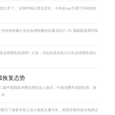
也出手了。 证券时报记者注意到，今年的aigc牛股万兴科技发
电、光伏发电量占全社会用电量的比重达到15.3% 国家能源局印发
年度业绩预告的说明》公告，对此前发布的2022年业绩预告进行
续恢复态势
第三届中国国际消费品博览会上表示，中国消费市场韧性强、潜
20
薪吸引了诸多年轻人加入电商主播大军，然而近期却传出电商主