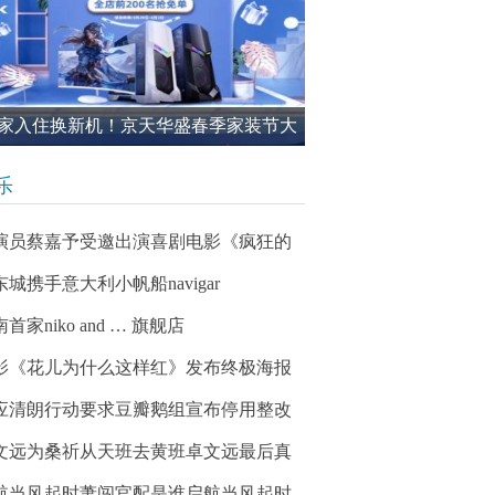
家入住换新机！京天华盛春季家装节大
进行中
乐
演员蔡嘉予受邀出演喜剧电影《疯狂的
东城携手意大利小帆船navigar
首家niko and … 旗舰店
影《花儿为什么这样红》发布终极海报
应清朗行动要求豆瓣鹅组宣布停用整改
文远为桑祈从天班去黄班卓文远最后真
航当风起时萧闯官配是谁启航当风起时