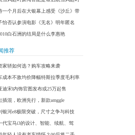
待一个月后在大银幕上感受《沙丘》带
子怡否认参演电影《无名》明年匿名
03010白石洲的结局是什么李惠艳
闻推荐
资家轿如何选？购车攻略来袭
车成本不敌均价降幅特斯拉季度毛利率
亚迪宋l内饰官图发布或25万起售
缸插混，欧洲先行，新款amggle
利银河e8极限突破，尺寸之争与科技
一代宝马i3的设计、智能、续航、驾
说年轻人没有老车情怀？00后将二手