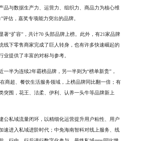
产品与数据生产力、运营力、组织力、商品力为核心维
力”评估，嘉奖专项能力突出的品牌。
著“扩容”，共计70 头部品牌上榜。此外，有21家品牌
统线下零售商家完成了巨人转身，也有许多快速崛起的
行业提供了丰富的对标与参考。
近一半为连续2年霸榜品牌，另一半则为“榜单新贵”，
牌；在商超、餐饮生活服务领域，上榜品牌同比翻一倍；有
类突围，花王、洁柔、伊利、认养一头牛等品牌新上
建公私域流量闭环，以精细化运营提升用户粘性、用户
，加速进入私域进阶时代；中免海南智科对线上服务、线
前、行中、行后进行数字化参与，最终私域gmv同比增