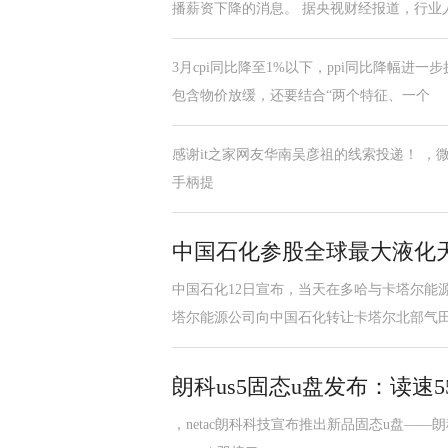
播薪资下降的消息。 据央视财经报道，行业
3月cpi同比降至1%以下，ppi同比降幅
包含物价放缓，还要结合“两个特征、一个
感谢it之家网友华南吴彦祖的线索投递！ ，微软今天宣布
手柄提
中国石化参股全球最大液化
中国石化12日宣布，当天在多哈与卡塔尔能
塔尔能源公司向中国石化转让卡塔尔北部气
朗科us5固态u盘发布：读速550
，netac朗科科技宣布推出新品固态u盘——朗科