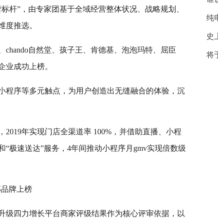
营标杆”，由专家团基于全域经营整体状况、战略规划、
纯
维度推选。
史
chando自然堂、孩子王、肯德基、泡泡玛特、屈臣
将
位企业成功上榜。
上小程序等多元触点，为用户创造出无缝融合的体验，沉
，2019年实现门店全渠道率 100%，并借助直播、小程
“极速送达”服务，4年间推动小程序月gmv实现倍数级
部品牌上榜
新升级四力增长平台商家评级结果作为核心评审依据，以