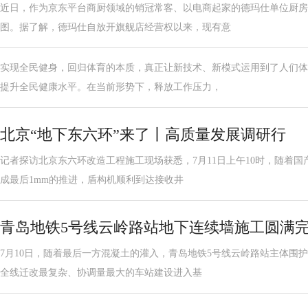
近日，作为京东平台商厨领域的销冠常客、以电商起家的德玛仕单位厨房
图。据了解，德玛仕自放开旗舰店经营权以来，现有意
实现全民健身，回归体育的本质，真正让新技术、新模式运用到了人们体
提升全民健康水平。在当前形势下，释放工作压力，
北京“地下东六环”来了丨高质量发展调研行
记者探访北京东六环改造工程施工现场获悉，7月11日上午10时，随着国
成最后1mm的推进，盾构机顺利到达接收井
青岛地铁5号线云岭路站地下连续墙施工圆满
7月10日，随着最后一方混凝土的灌入，青岛地铁5号线云岭路站主体围
全线迁改最复杂、协调量最大的车站建设进入基