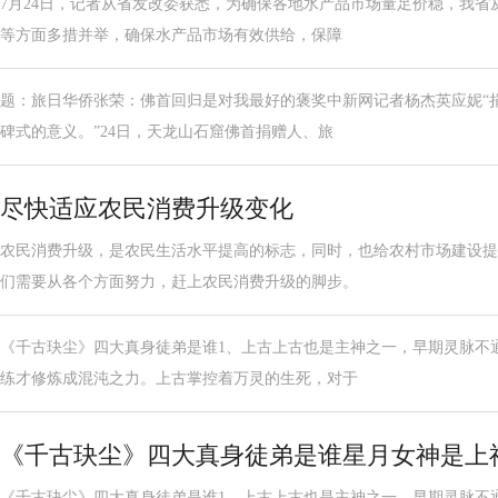
7月24日，记者从省发改委获悉，为确保各地水产品市场量足价稳，我省
等方面多措并举，确保水产品市场有效供给，保障
题：旅日华侨张荣：佛首回归是对我最好的褒奖中新网记者杨杰英应妮“
碑式的意义。”24日，天龙山石窟佛首捐赠人、旅
尽快适应农民消费升级变化
农民消费升级，是农民生活水平提高的标志，同时，也给农村市场建设提
们需要从各个方面努力，赶上农民消费升级的脚步。
《千古玦尘》四大真身徒弟是谁1、上古上古也是主神之一，早期灵脉不
练才修炼成混沌之力。上古掌控着万灵的生死，对于
《千古玦尘》四大真身徒弟是谁星月女神是上
《千古玦尘》四大真身徒弟是谁1、上古上古也是主神之一，早期灵脉不