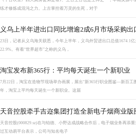
练才修炼成混沌之力。上古掌控着万灵的生死，对于
义乌上半年进出口同比增逾2成6月市场采购出
23日，记者从义乌海关获悉，今年上半年，义乌外贸进出口总值1674.1
22.9%。有着“世界超市”之称的义乌，
淘宝发布新365行：平均每天诞生一个新职业
7月22日，淘宝在造物节现场举办画展，展出“新365行职业图鉴—新百
年，淘宝上平均每天诞生一个新职业。这届
天音控股牵手吉迩集团打造全新电子烟商业版
天音控股(000829.sz)在与铂德、小野达成战略合作后，电子烟业务再添
过互动易平台表示，公司与知名电子