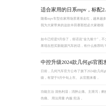
适合家用的日系mpv，标配2
随着mpv车型在家用场景逐渐走红，越来越多
我为大家带来的这款丰田赛那想必大家都很
如今已经是9月份了，俗话说“金九银十”，
果现在想买新能源汽车的话，有什么推荐吗
中控升级2024款几何g6官
日前，几何汽车官方公布了旗下2024款几
级，有望于9月中旬上市。 从官图来看，
功能主治 清热利湿；消肿止痛。主泄泻；痢
伤痛。 用法用量 内服:煎汤，