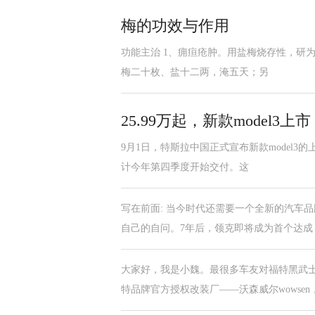
梅的功效与作用
功能主治 1、痈疸疮肿。用盐梅烧存性，研
梅二十枚、盐十二两，淹五天；另
25.99万起，新款model3
9月1日，特斯拉中国正式宣布新款model3的上
计今年第四季度开始交付。这
写在前面: 当今时代还需要一个全新的汽车
自己的自问。7年后，领克即将成为首个达成
大家好，我是小魏。最很多车友对福特黑武
特品牌官方授权改装厂——沃森威尔wowsen