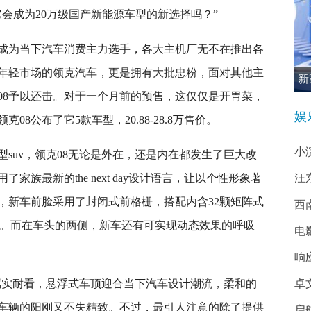
会成为20万级国产新能源车型的新选择吗？”
成为当下汽车消费主力选手，各大主机厂无不在推出各
年轻市场的领克汽车，更是拥有大批忠粉，面对其他主
新
08予以还击。对于一个月前的预售，这仅仅是开胃菜，
促
娱
8公布了它5款车型，20.88-28.8万售价。
小
suv，领克08无论是外在，还是内在都发生了巨大改
族最新的the next day设计语言，让以个性形象著
汪
，新车前脸采用了封闭式前格栅，搭配内含32颗矩阵式
西南
感。而在车头的两侧，新车还有可实现动态效果的呼吸
电
响
面属实耐看，悬浮式车顶迎合当下汽车设计潮流，柔和的
卓
车辆的阳刚又不失精致。不过，最引人注意的除了提供
启