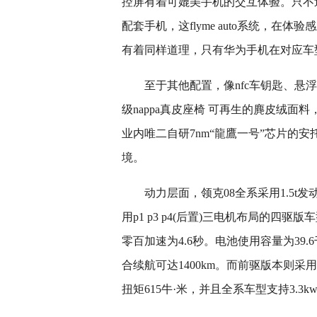
控屏有着可媲美手机的交互体验。只不
配套手机，这flyme auto系统，
有着同样道理，只有华为手机在对应车
至于其他配置，像nfc车钥匙、悬
级nappa真皮座椅 可再生的麂皮绒
业内唯二自研7nm“龍鷹一号”芯片的安托
境。
动力层面，领克08全系采用1.5t发
用p1 p3 p4(后置)三电机布局的四驱
零百加速为4.6秒。电池使用容量为39.
合续航可达1400km。而前驱版本则采用
扭矩615牛·米，并且全系车型支持3.3