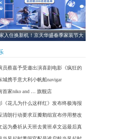
家入住换新机！京天华盛春季家装节大
进行中
乐
演员蔡嘉予受邀出演喜剧电影《疯狂的
东城携手意大利小帆船navigar
首家niko and … 旗舰店
影《花儿为什么这样红》发布终极海报
应清朗行动要求豆瓣鹅组宣布停用整改
文远为桑祈从天班去黄班卓文远最后真
航当风起时萧闯官配是谁启航当风起时