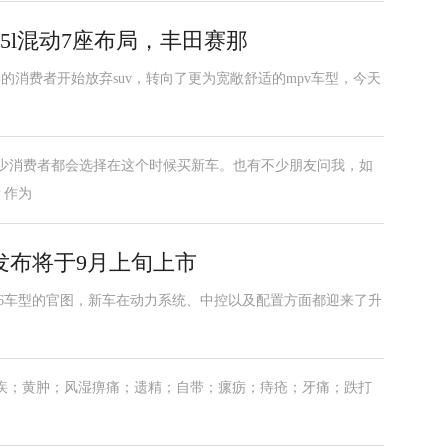
.5l混动7座布局，丰田赛那
的消费者开始放弃suv，转向了更为宽敞舒适的mpv车型，今天
不少消费者都会选择在这个时候买新车。也有不少朋友问我，如
？作为
图发布将于9月上旬上市
何g6车型的官图，新车在动力系统、中控以及配置方面都迎来了升
疾；黄肿；风湿痹痛；遗精；自带；瘰疬；痔疮；牙痛；跌打