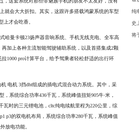
过，这套系统对那些非魅族手机的朋友不太友好，没有
在体验感上就会大大折扣。其实，这跟许多搭载鸿蒙系统的车型
纯
型上才会吃香。
史
将
浮式哈曼卡顿23扬声器音响系统、手机无线充电、全车高
面料，再加上各种主流智能驾驶辅助系统，以及首搭集成2颗
拉1000 pro计算平台，给予驾乘者轻松舒适的出行环
动机 电机 3挡dht组成的插电式混合动力系统。其中，采
版车型，系统综合功率436千瓦，系统峰值扭矩905牛·米，
6千瓦时的三元锂电池，cltc纯电续航里程为220公里，综
p1 p3的双电机布局，系统综合功率280千瓦，系统峰值
kw外放电功能。