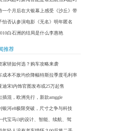
待一个月后在大银幕上感受《沙丘》带
子怡否认参演电影《无名》明年匿名
03010白石洲的结局是什么李惠艳
闻推荐
资家轿如何选？购车攻略来袭
车成本不敌均价降幅特斯拉季度毛利率
亚迪宋l内饰官图发布或25万起售
缸插混，欧洲先行，新款amggle
利银河e8极限突破，尺寸之争与科技
一代宝马i3的设计、智能、续航、驾
说年轻人没有老车情怀？00后将二手