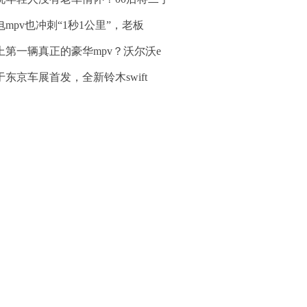
电mpv也冲刺“1秒1公里”，老板
上第一辆真正的豪华mpv？沃尔沃e
于东京车展首发，全新铃木swift