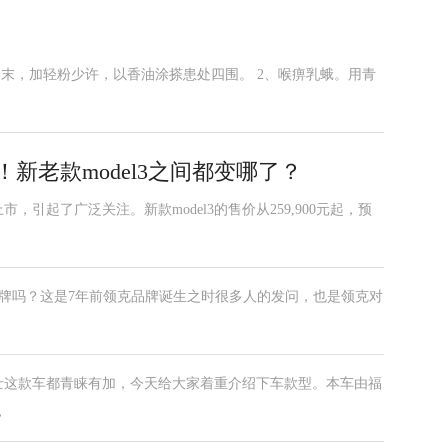
为末，加轻粉少许，以香油涂搽患处四围。 2、喉痹乳蛾。用青
上市！新老款model3之间都变哪了？
市，引起了广泛关注。新款model3的售价从259,900元起，预
品牌吗？这是7年前领克品牌诞生之时很多人的发问，也是领克对
士这款车都青睐有加，今天给大家着重介绍下车款型。本车由福
，