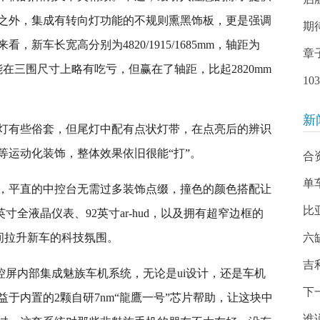
之外，集成有转向灯功能的不规则熏黑饰板，更是强调
期
新车长宽高分别为4820/1915/1685mm，轴距为
章
能在三围尺寸上略有吃亏，但赢在了轴距，比起2820mm
1
新
灯有些俗套，但尾灯中配有点状灯带，在点亮后的辨识
等运动化装饰，整体效果依旧很能“打”。
合
单
，平直的中控台无需过多装饰点缀，撞色的颜色搭配让
比
寸全液晶仪表、92英寸ar-hud，以及拥有超窄边框的
瞬间拉升新车的科技氛围。
六
吉
中控屏内部集成魅族车机系统，无论是ui设计，还是车机
下
于内置的2颗自研7nm“龍鷹一号”芯片帮助，让这块中
谁