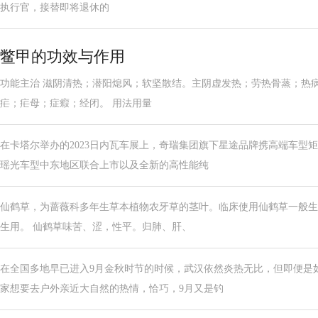
执行官，接替即将退休的
鳖甲的功效与作用
功能主治 滋阴清热；潜阳熄风；软坚散结。主阴虚发热；劳热骨蒸；热
疟；疟母；症瘕；经闭。 用法用量
在卡塔尔举办的2023日内瓦车展上，奇瑞集团旗下星途品牌携高端车型
瑶光车型中东地区联合上市以及全新的高性能纯
仙鹤草，为蔷薇科多年生草本植物农牙草的茎叶。临床使用仙鹤草一般生
生用。 仙鹤草味苦、涩，性平。归肺、肝、
在全国多地早已进入9月金秋时节的时候，武汉依然炎热无比，但即便是
家想要去户外亲近大自然的热情，恰巧，9月又是钓