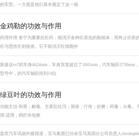
的车型。一方面是他们基本奠定了这一级
金鸡勒的功效与作用
药理作用 奎宁为重要抗疟药，能消灭各种疟原虫的裂殖体，而终止疟疾
疟与恶性疟则较差。它不能消灭红细胞外
新捷达vs7的车身4624mm，车身宽度超过了1841mm，汽车轴距2730
型号中，的汽车轴距排到14位
绿豆叶的功效与作用
功能主治 和胃；解毒。主霍乱吐泻；斑疹；疔疮；疥癣；药毒；火毒。 用法用
用:适理，捣烂布包擦
盖世汽车讯据外媒报道，宝马集团已任命宝马英国分公司负责人christopherb