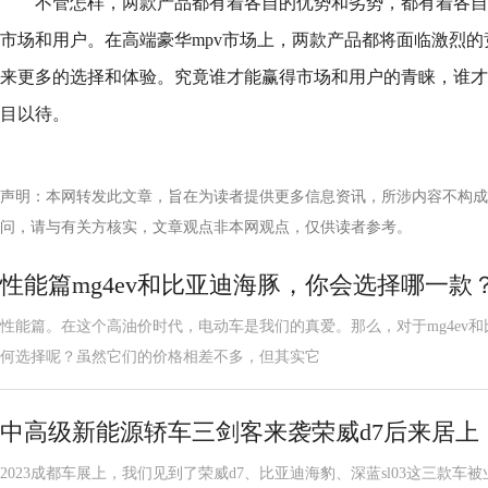
不管怎样，两款产品都有着各自的优势和劣势，都有着各自
市场和用户。在高端豪华mpv市场上，两款产品都将面临激烈
来更多的选择和体验。究竟谁才能赢得市场和用户的青睐，谁才
目以待。
声明：本网转发此文章，旨在为读者提供更多信息资讯，所涉内容不构成
问，请与有关方核实，文章观点非本网观点，仅供读者参考。
性能篇mg4ev和比亚迪海豚，你会选择哪一款
性能篇。在这个高油价时代，电动车是我们的真爱。那么，对于mg4ev
何选择呢？虽然它们的价格相差不多，但其实它
中高级新能源轿车三剑客来袭荣威d7后来居上
2023成都车展上，我们见到了荣威d7、比亚迪海豹、深蓝sl03这三款