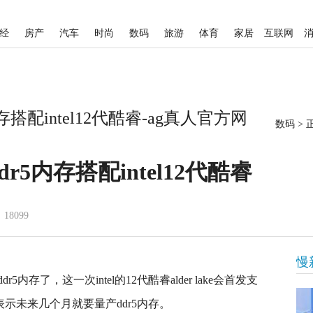
经
房产
汽车
时尚
数码
旅游
体育
家居
互联网
搭配intel12代酷睿-ag真人官方网
数码
>
r5内存搭配intel12代酷睿
18099
慢
内存了，这一次intel的12代酷睿alder lake会首发支
表示未来几个月就要量产ddr5内存。