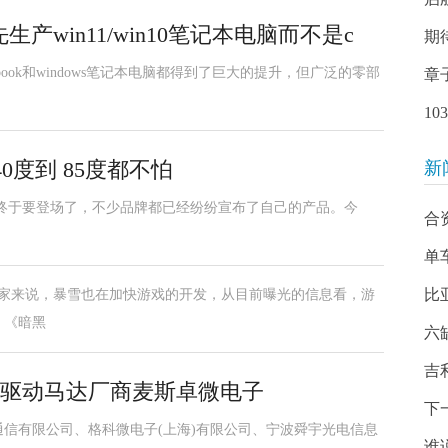
产win11/win10笔记本电脑而不是c
期
omebook和windows笔记本电脑都得到了巨大的提升，但广泛的零部
章
1
40度到 85度都不怕
新
ddr5内存也终于要登场了，不少品牌都已经纷纷宣布了自己的产品。今
合
单
比
玩家来说，暴雪也在加快游戏的开发，从目前曝光的信息看，游
，《暗黑
六
吉
入股驱动马达厂商麦斯卓微电子
下
通信有限公司、格科微电子(上海)有限公司、宁波舜宇光电信息
谁