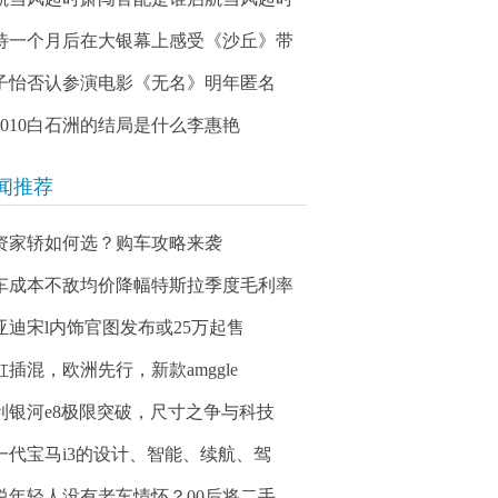
待一个月后在大银幕上感受《沙丘》带
子怡否认参演电影《无名》明年匿名
03010白石洲的结局是什么李惠艳
闻推荐
资家轿如何选？购车攻略来袭
车成本不敌均价降幅特斯拉季度毛利率
亚迪宋l内饰官图发布或25万起售
缸插混，欧洲先行，新款amggle
利银河e8极限突破，尺寸之争与科技
一代宝马i3的设计、智能、续航、驾
说年轻人没有老车情怀？00后将二手