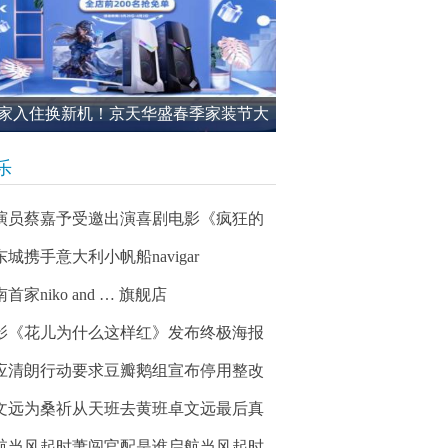
家入住换新机！京天华盛春季家装节大
进行中
乐
演员蔡嘉予受邀出演喜剧电影《疯狂的
东城携手意大利小帆船navigar
首家niko and … 旗舰店
影《花儿为什么这样红》发布终极海报
应清朗行动要求豆瓣鹅组宣布停用整改
文远为桑祈从天班去黄班卓文远最后真
航当风起时萧闯官配是谁启航当风起时