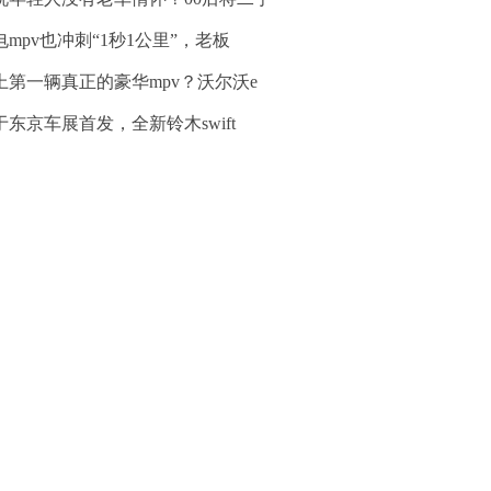
电mpv也冲刺“1秒1公里”，老板
上第一辆真正的豪华mpv？沃尔沃e
于东京车展首发，全新铃木swift