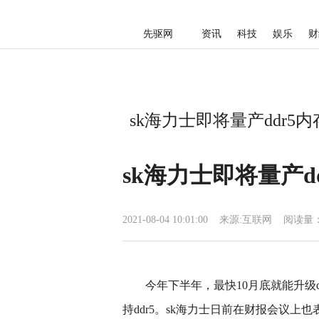
先驱网
资讯
科技
娱乐
财
sk海力士即将量产ddr5内存
sk海力士即将量产dd
2021-08-04 10:01:00
来源:
互联网
阅读量：
今年下半年，最快10月底就能升级ddr5
持ddr5。sk海力士日前在财报会议上也