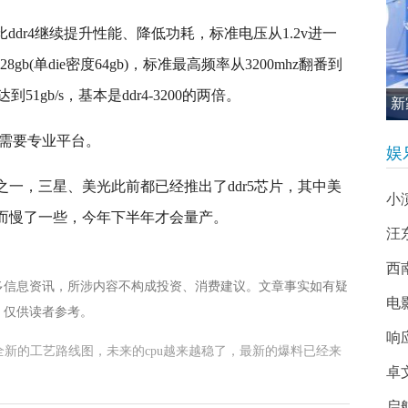
比ddr4继续提升性能、降低功耗，标准电压从1.2v进一
8gb(单die密度64gb)，标准最高频率从3200mhz翻番到
达到51gb/s，基本是ddr4-3200的两倍。
新
促
不再需要专业平台。
娱
司之一，三星、美光此前都已经推出了ddr5芯片，其中美
小
反而慢了一些，今年下半年才会量产。
汪
西南
多信息资讯，所涉内容不构成投资、消费建议。文章事实如有疑
电
，仅供读者参考。
响
布了全新的工艺路线图，未来的cpu越来越稳了，最新的爆料已经来
卓
启