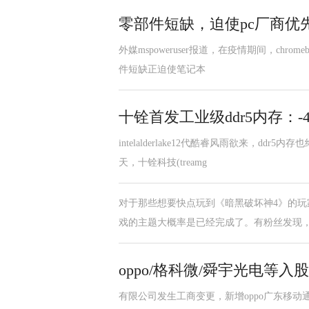
零部件短缺，迫使pc厂商优先生
外媒mspoweruser报道，在疫情期间，chr
件短缺正迫使笔记本
十铨首发工业级ddr5内存：-
intelalderlake12代酷睿风雨欲来，
天，十铨科技(treamg
对于那些想要快点玩到《暗黑破坏神4》的
戏的主题大概率是已经完成了。有粉丝发现
oppo/格科微/舜宇光电等
有限公司发生工商变更，新增oppo广东移动