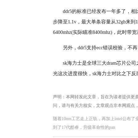
ddr5的标准已经发布一年多了，相
步降至1.1v，最大单条容量从32gb来到12
6400mhz(实际瞄准8400mhz)，此时带宽
另外，ddr5支持ecc错误校验，
sk海力士是全球三大dram芯片公
光这次进度很快，sk海力士对比之下
声明：本网转发此文章，旨在为读者提供更
问，请与有关方核实，文章观点非本网观点
随着10nm工艺走上正轨，再加上intel公
到了17代酷睿，升级革命性的pan