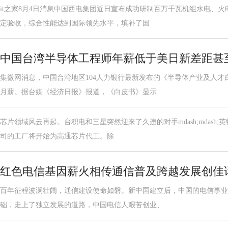
it之家8月4日消息中国西电集团近日宣布成功研制百万千瓦机组水电、
定验收，综合性能达到国际领先水平，填补了国
中国台湾半导体工程师年薪低于美日新差距甚
集微网消息，中国台湾地区104人力银行最新发布的《半导体产业及人才
月薪。据台媒《经济日报》报道，《白皮书》显示
芯片领域风云再起。台积电和三星突然迎来了久违的对手mdash;mdash;
司的工厂将开始为高通芯片代工。除
红色电信基因薪火相传通信普及跨越发展创佳
百年征程波澜壮阔，通信建设使命如磐。新中国建立后，中国的电信事业
础，走上了独立发展的道路，中国电信人艰苦创业、