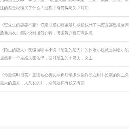
注的基金经理买了什么？过程中有何得与失？对后
《贺先生的恋恋不忘》订婚戒指在哪里最后戒指找到了吗贺乔宴愿意当秦
脸前男友。秦以悦回搂贺乔宴，感谢贺乔宴江湖救急
《陌生的恋人》改编自哪本小说《陌生的恋人》的原著小说就是同名小说
居然有一个未婚夫霍佑泽，面对陌生的未婚夫，女主
《你微笑时很美》童谣被心机女欺负后续多少集许凯在剧中扮演的男主角陆
最大的股东，人又长的帅，奈何这样有钱又有颜