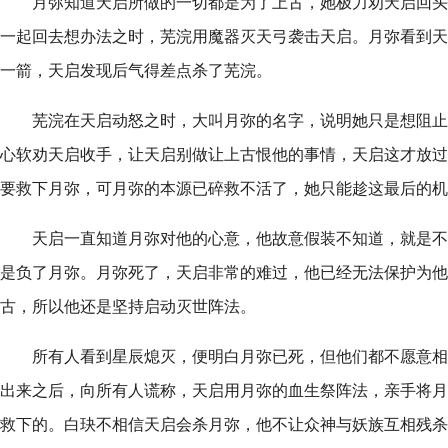
月弥知道天启所做的一切都是为了上古，她极力劝天启回头
一起回去想办法之时，芜浣用魔器灭天弓袭击天启。月弥看到天
一箭，天启发现后气得差点杀了芜浣。
芜浣在天启动怒之时，大叫月弥的名字，说明她只是想阻止
心软劝天启收手，让天启别做让上古恨他的事情，天启这才放过
要救下月弥，可月弥的本源已碎救不活了，她只能趁这最后的机
天启一直知道月弥对他的心意，他故意假装不知道，就是不
是负了月弥。月弥死了，天启非常的难过，他已经无法保护为他
古，所以他还是坚持启动灭世阵法。
所有人看到星辰熄灭，便明白月弥已死，但他们都不愿意相
出来之后，向所有人谎称，天启用月弥的血生祭阵法，亲手将月
救下的。白玦不相信天启会杀月弥，他不让众神与妖族互相残杀