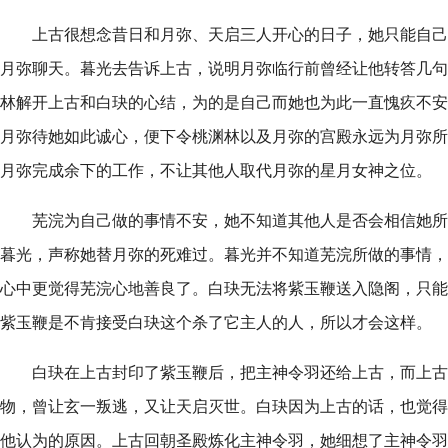
上古很想念昔日和月弥、天启三人开心的日子，她只能自己
月弥聊天。暮光去告诉上古，说明月弥临行前曾经让他转答几句
林解开上古和白玦的心结，为的是自己而她也为此一直愧疚不安
月弥待她如此诚心，便下令桃渊林以及月弥的宫殿永远为月弥所
月弥完成余下的工作，不让其他人取代月弥的星月女神之位。
芜浣为自己做的事情不安，她不知道其他人是否会相信她所
暮光，声称她替月弥的死难过。暮光并不知道芜浣所做的事情，
心中更觉得芜浣心地善良了。白玦无法将紫玉鞭送入隐阁，只能
紫玉鞭是不肯接受白玦这个杀了它主人的人，所以才会这样。
白玦在上古封印了紫玉鞭后，把主神令羽还给上古，而上古
物，曾让玄一叛逃，又让天启灭世。白玦因为上古的话，也觉得
他认为的原因。上古回朝圣殿炼化主神令羽，她细想了主神令羽