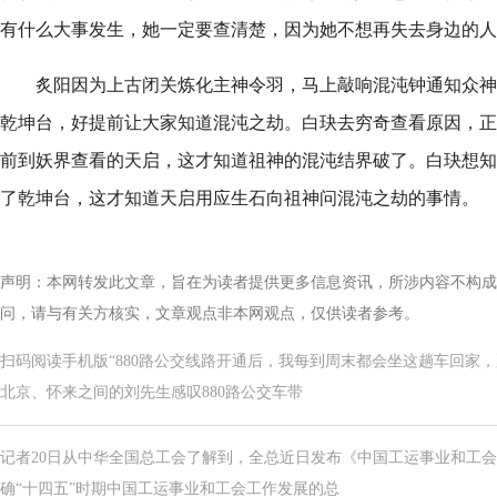
有什么大事发生，她一定要查清楚，因为她不想再失去身边的人
炙阳因为上古闭关炼化主神令羽，马上敲响混沌钟通知众神
乾坤台，好提前让大家知道混沌之劫。白玦去穷奇查看原因，正
前到妖界查看的天启，这才知道祖神的混沌结界破了。白玦想知
了乾坤台，这才知道天启用应生石向祖神问混沌之劫的事情。
声明：本网转发此文章，旨在为读者提供更多信息资讯，所涉内容不构成
问，请与有关方核实，文章观点非本网观点，仅供读者参考。
扫码阅读手机版“880路公交线路开通后，我每到周末都会坐这趟车回家
北京、怀来之间的刘先生感叹880路公交车带
记者20日从中华全国总工会了解到，全总近日发布《中国工运事业和工会
确“十四五”时期中国工运事业和工会工作发展的总