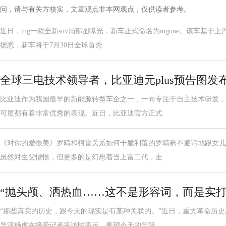
问，请与有关方核实，文章观点非本网观点，仅供读者参考。
近日，mg一款全新suv局部图曝光，新车正式命名为mgone。该车基于上
据悉，新车将于7月30日全球首秀
全球三电技术领导者，比亚迪元plus预告图发
比亚迪作为我国最早的新能源转型车企之一，一向专注于自主技术研发，
可度都有着非常优秀的表现。近日，比亚迪官方正式
《对你的爱很美》罗晴和柯雷关系如何干脆利落的罗晴毫不避讳地跟女儿
虽然对生父憎恨，但更多的是幻想着当上富二代，走
“抛头颅、洒热血……这不是形容词，而是实打
“那些真实的历史，跟今天的现实是有某种关联的。”近日，重大革命历
导演杨虎在接受记者采访时表示，希望今天的年轻