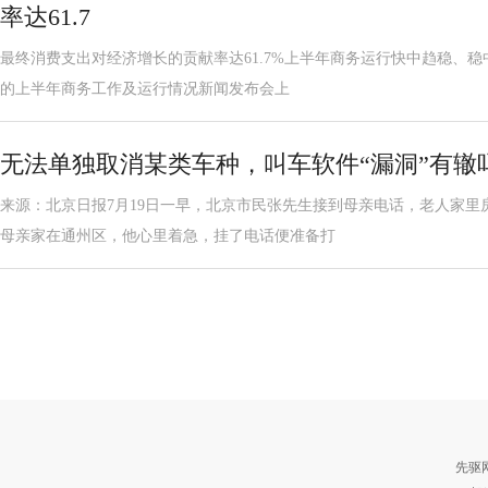
率达61.7
最终消费支出对经济增长的贡献率达61.7%上半年商务运行快中趋稳、稳中
的上半年商务工作及运行情况新闻发布会上
无法单独取消某类车种，叫车软件“漏洞”有辙
来源：北京日报7月19日一早，北京市民张先生接到母亲电话，老人家里
母亲家在通州区，他心里着急，挂了电话便准备打
先驱