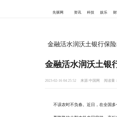
先驱网
资讯
科技
娱乐
财
金融活水润沃土银行保险
金融活水润沃土银
2023-02-16 04:25:52
来源:
中国网
阅读量：
不误农时不负春。近日，在全国多