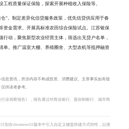
设工程质量保证保险，探索开展种植收入保险等。
粮仓”。制定差异化信贷服务政策，优先信贷供应用于春
等资金需求。开展高标准农田综合保险试点。江苏银保
项行动，聚焦新型农业经营主体，筛选出无贷户名单，
清单。推广温室大棚、养殖圈舍、大型农机等抵押融资
多信息资讯，所涉内容不构成投资、消费建议。文章事实如有疑
，仅供读者参考。
科技行业洞察报告》，报告通过对商业银行、股份制银行、城市商
谷歌计划在chromeos111版本中引入自定义键盘快捷方式特性，以便