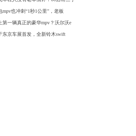
电mpv也冲刺“1秒1公里”，老板
上第一辆真正的豪华mpv？沃尔沃e
于东京车展首发，全新铃木swift