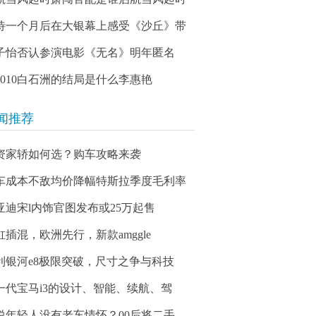
待一个月后在大银幕上感受《沙丘》带
子怡否认参演电影《无名》明年匿名
03010白石洲的结局是什么李惠艳
闻推荐
资家轿如何选？购车攻略来袭
车成本不敌均价降幅特斯拉季度毛利率
亚迪宋l内饰官图发布或25万起售
缸插混，欧洲先行，新款amggle
利银河e8极限突破，尺寸之争与科技
一代宝马i3的设计、智能、续航、驾
说年轻人没有老车情怀？00后将二手