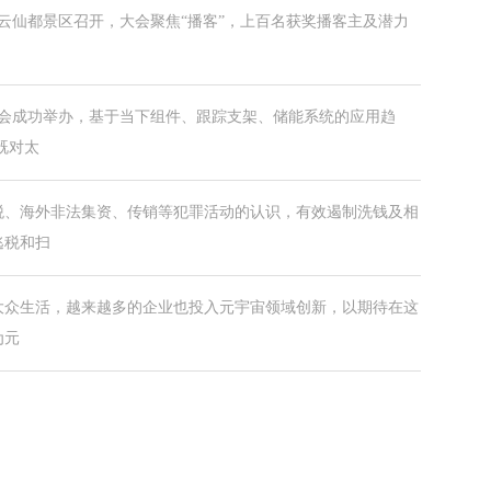
江缙云仙都景区召开，大会聚焦“播客”，上百名获奖播客主及潜力
布会成功举办，基于当下组件、跟踪支架、储能系统的应用趋
既对太
税、海外非法集资、传销等犯罪活动的认识，有效遏制洗钱及相
逃税和扫
大众生活，越来越多的企业也投入元宇宙领域创新，以期待在这
为元