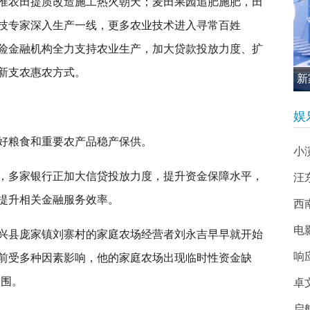
准农田提质改造施工热火朝天；麦田果园追肥施肥，田
技专家深入生产一线，更多农业技术进入寻常百姓
险金融机构全力支持农业生产，加大贷款投放力度、扩
新支农惠农方式。
新
促
娱
好粮食和重要农产品稳产保供。
小
，多家银行正加大信贷投放力度，提升资金保障水平，
汪
提升相关金融服务效率。
西南
电
兴县庞家镇刘寨村的家庭农场经营者刘永吉早早就开始
响
前受多种因素影响，他的家庭农场出现临时性资金缺
了围。
卓
启