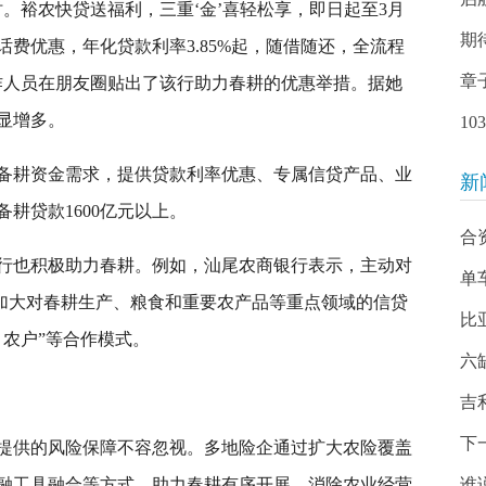
。裕农快贷送福利，三重‘金’喜轻松享，即日起至3月
期
费优惠，年化贷款利率3.85%起，随借随还，全流程
章
作人员在朋友圈贴出了该行助力春耕的优惠举措。据她
显增多。
1
备耕资金需求，提供贷款利率优惠、专属信贷产品、业
新
耕贷款1600亿元以上。
合
行也积极助力春耕。例如，汕尾农商银行表示，主动对
单
，加大对春耕生产、粮食和重要农产品等重点领域的信贷
比
 农户”等合作模式。
六
吉
下
提供的风险保障不容忽视。多地险企通过扩大农险覆盖
融工具融合等方式，助力春耕有序开展，消除农业经营
谁