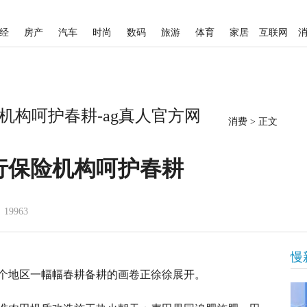
经
房产
汽车
时尚
数码
旅游
体育
家居
互联网
机构呵护春耕-ag真人官方网
消费
>
正文
行保险机构呵护春耕
19963
慢
个地区一幅幅春耕备耕的画卷正徐徐展开。