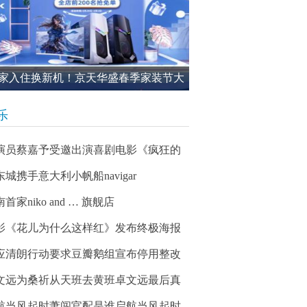
家入住换新机！京天华盛春季家装节大
进行中
乐
演员蔡嘉予受邀出演喜剧电影《疯狂的
东城携手意大利小帆船navigar
首家niko and … 旗舰店
影《花儿为什么这样红》发布终极海报
应清朗行动要求豆瓣鹅组宣布停用整改
文远为桑祈从天班去黄班卓文远最后真
航当风起时萧闯官配是谁启航当风起时