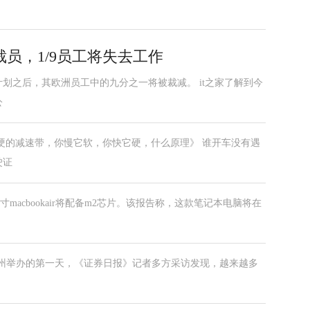
员，1/9员工将失去工作
划之后，其欧洲员工中的九分之一将被裁减。 it之家了解到今
公
硬的减速带，你慢它软，你快它硬，什么原理》 谁开车没有遇
驶证
5英寸macbookair将配备m2芯片。该报告称，这款笔记本电脑将在
”在广州举办的第一天，《证券日报》记者多方采访发现，越来越多