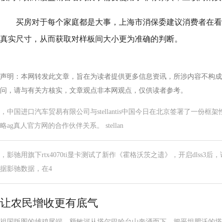
买房对于每个家庭都是大事，上海市消保委建议消费者在看
真实尺寸，从而获取对样板间大小更为准确的判断。
声明：本网转发此文章，旨在为读者提供更多信息资讯，所涉内容不构成
问，请与有关方核实，文章观点非本网观点，仅供读者参考。
，中国进口汽车贸易有限公司与stellantis中国今日在北京签署了一份
略ag真人官方网的合作伙伴关系。 stellan
，影驰用旗下rtx4070ti显卡测试了新作《霍格沃茨之遗》，开启dlss3后，该
据影驰数据，在4
让农民增收更有底气
祖国版图的雄鸡尾端，额敏河从塔尔巴哈台山奔涌而下，把平坦肥沃的塔