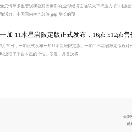
受疫情等多重宏观和微观因素影响,全球经济面临较大下行压力,而中国经
和活力。中国国内生产总值(gdp)增长的预
一加 11木星岩限定版正式发布，16gb 512gb售
3月29日，一加正式发布一加11木星岩限定版。一加11木星岩限定版设计
时汲取了来自木星的个性、浪漫，并首次将
先驱
邮