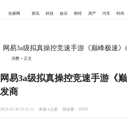
先驱网
资讯
科技
娱乐
财经
房产
汽车
时尚
网易3a级拟真操控竞速手游《巅峰极速》i
消费
>
正文
网易3a级拟真操控竞速手游《巅
发商
2023-03-30 23:15:11
来源:
it之家
阅读量：10593