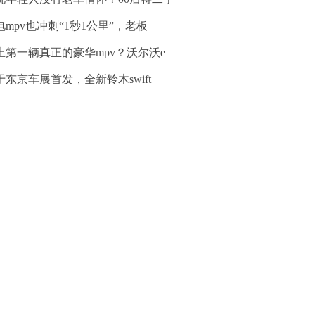
电mpv也冲刺“1秒1公里”，老板
上第一辆真正的豪华mpv？沃尔沃e
于东京车展首发，全新铃木swift