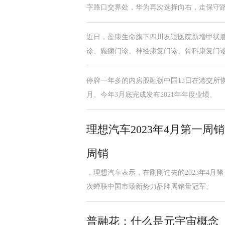
字路口交界处，华为再次选择向右，走保守
近日，盈康生命旗下四川友谊医院新增甲状
诊、癫痫门诊、神经康复门诊、骨科康复门诊
停牌一年多的内房股融创中国13日在港交所
月、今年3月底完成发布2021年年度业绩、
理想汽车2023年4月第一周
周销
，理想汽车表示，在刚刚过去的2023年4月
次蝉联中国市场新势力品牌周销量冠军。
普融花：什么是元宇宙概念