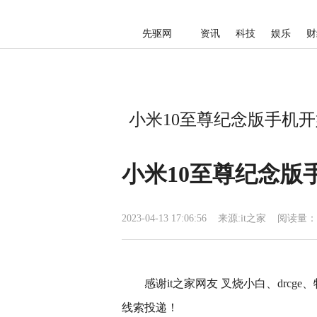
先驱网
资讯
科技
娱乐
财
小米10至尊纪念版手机开始
小米10至尊纪念版手
2023-04-13 17:06:56
来源:
it之家
阅读量：
感谢it之家网友 叉烧小白、drc
线索投递！