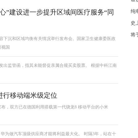
心”建设进一步提升区域间医疗服务“同
纯
史
将
扩容下沉和区域均衡有关情况举行发布会。国家卫生健康委医政
重视国
义发出监管函，指其未能督促亲属合规买卖股票。 根据中科江南
进行移动端米级定位
布，双方已在德国利用搭载第一代骁龙8 移动平台的小米
，华为做汽车顶级供应商才能将利益最大化。 时隔3年，站在十