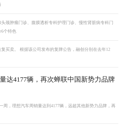
路
腺头颈肿瘤门诊、腹膜透析专科护理门诊、慢性肾脏病专科门
6个特色
恢复买卖。 根据该公司发布的复牌公告，融创分别在去年12
销量达4177辆，再次蝉联中国新势力品牌
第一周，理想汽车周销量达到4177辆，远超其他新势力品牌，再