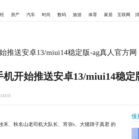
经
房产
汽车
时尚
数码
旅游
体育
家居
互联网
推送安卓13/miui14稳定版-ag真人官方网
机开始推送安卓13/miui14稳定
14335
慢
ge、牧禾、秋名山老司机大队长、宵弥s、大猪蹄子真君 的