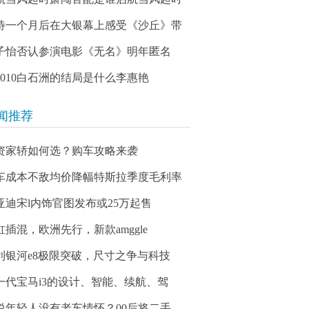
待一个月后在大银幕上感受《沙丘》带
子怡否认参演电影《无名》明年匿名
03010白石洲的结局是什么李惠艳
闻推荐
资家轿如何选？购车攻略来袭
车成本不敌均价降幅特斯拉季度毛利率
亚迪宋l内饰官图发布或25万起售
缸插混，欧洲先行，新款amggle
利银河e8极限突破，尺寸之争与科技
一代宝马i3的设计、智能、续航、驾
说年轻人没有老车情怀？00后将二手