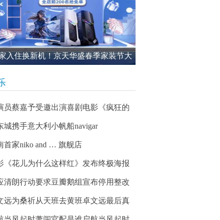
家入住换新机！京天华盛春季家装节大
进行中
乐
演员蔡嘉予受邀出演喜剧电影《疯狂的
东城携手意大利小帆船navigar
首家niko and … 旗舰店
影《花儿为什么这样红》发布终极海报
应清朗行动要求豆瓣鹅组宣布停用整改
文远为桑祈从天班去黄班卓文远最后真
航当风起时萧闯官配是谁启航当风起时