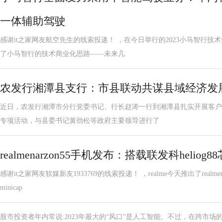
一体辅助驾驶
感谢it之家网友航空先生的线索投递！ ，在今日举行的2023小马智行
了小马智行的技术商业化思路——未来几
农发行湘潭县支行：市县联动共谋县域经济发
近日，农发行湘潭市分行党委书记、行长赵涛一行到湘潭县扎实开展客户
专项活动，与县委书记黄劲松等政府主要领导进行了
realmenarzon55手机发布：搭载联发科heliog8
感谢it之家网友软媒新友1933769的线索投递！ ，realme今天推出了realm
minicap
股市投资者年内常说:2023年最大的“风口”是人工智能。不过，在跨市