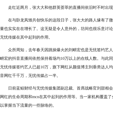
走红近两月，张大大和他群英荟萃的直播间依旧时不时出现
在与卧龙凤雏共创快乐的这段日子，张大大的路人缘有了微
量也实实在在增长了。这无疑是令人意外的，坊间也很乐意讨论其背后mc
无忧传媒在其中起到的作用。
众所周知，去年春天因跳操爆火的刘畊宏也是无忧签约艺人
畊宏的抖音直播间依然保持着场均10万以上的在线人数。与此同
无忧传媒签约艺人已超10万，旗下网红从颜值博主到垂类达人
音网红千千万，无忧传媒占一半。
日前蓝鲸财经与无忧传媒集团副总裁、首席战略官刘甜相会
网红的生命周期和mcn在其中起到的作用等。当一家机构覆盖了
以掌握当下流量的一些脉络的。