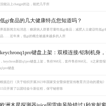
没能沾上chatgpt的边，能把几乎所
低gi食品的几大健康特点您知道吗？
界面新闻主站消息：糖尿病人群要尽量吃低gi食品；减肥人士建议吃低gi
品……近年来，低gi的概念被越来越多的人所
keychronq1pro键盘上架：双模连接/铝制机身，
，keychron新款q1pro键盘上架，售价968元，套件售价868元。 it之家曾
q1pro键盘
根据总行《关于组织开展2023年国家安全暨保密宣传教育月活动的通知》
15日开展了以团结奋斗新征程，保守秘密靠
欧洲木星探测器juice因雷电风险错过1秒发射