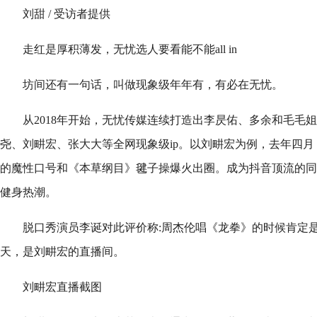
刘甜 / 受访者提供
走红是厚积薄发，无忧选人要看能不能all in
坊间还有一句话，叫做现象级年年有，有必在无忧。
从2018年开始，无忧传媒连续打造出李昃佑、多余和毛毛
尧、刘畊宏、张大大等全网现象级ip。以刘畊宏为例，去年四
的魔性口号和《本草纲目》毽子操爆火出圈。成为抖音顶流的同
健身热潮。
脱口秀演员李诞对此评价称:周杰伦唱《龙拳》的时候肯定
天，是刘畊宏的直播间。
刘畊宏直播截图