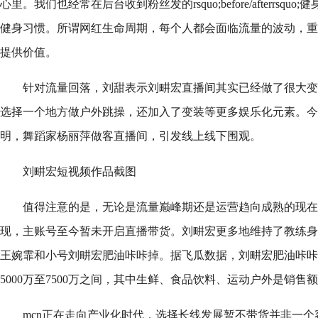
心里。我们也经常在后台收到粉丝发的rsquo;before/afterrsq
健身习惯。所谓网红生命周期，每个人都会面临流量的波动，重
提供价值。
针对流量回落，刘甜表示刘畊宏直播间其实已经做了很大变
选择一个地方做户外跳操，还加入了变装等更多娱乐化元素。今
明，舞蹈家杨丽萍做客直播间，引发线上线下围观。
刘畊宏短视频作品截图
值得注意的是，无论是流量巅峰期还是运营趋向成熟的现在
现，主账号至今暂未开启直播带货。刘畊宏更多地维持了教练身份
王婉霏和小号刘畊宏肥油咔咔掉。据飞瓜数据，刘畊宏肥油咔咔
5000万至7500万之间，其中生鲜、食品饮料、运动户外是销售
mcn正在走向产业化时代，选择长线发展暂不带货并非一