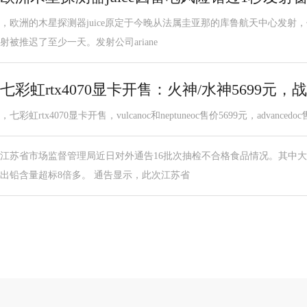
，欧洲的木星探测器juice原定于今晚从法属圭亚那的库鲁航天中心发射
射被推迟了至少一天。发射公司ariane
七彩虹rtx4070显卡开售：火神/水神5699元，战
，七彩虹rtx4070显卡开售，vulcanoc和neptuneoc售价5699元，advancedoc售
江苏省市场监督管理局近日对外通告16批次抽检不合格食品情况。其中
出铅含量超标8倍多。 通告显示，此次江苏省