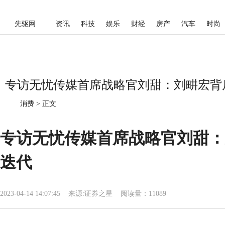
先驱网
资讯
科技
娱乐
财经
房产
汽车
时尚
专访无忧传媒首席战略官刘甜：刘畊宏背后
消费
>
正文
专访无忧传媒首席战略官刘甜：
迭代
2023-04-14 14:07:45
来源:
证券之星
阅读量：11089