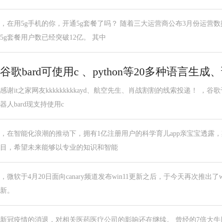
，在用5g手机的你，开通5g套餐了吗？ 随着三大运营商公布3月份运营
5g套餐用户数已经突破12亿。 其中
谷歌bard可使用c 、python等20多种语言生
感谢it之家网友kkkkkkkkkayd、航空先生、肖战割割的线索投递！ 
器人bard现支持使用c
，在智能化浪潮的推动下，拥有1亿注册用户的科学育儿app亲宝宝透露，其公
目，希望未来能够以专业的知识和智能
，微软于4月20日面向canary频道发布win11更新之后，于今天再次推出了window
新。
新冠疫情的消退，对相关医药医疗公司的影响还在继续。 曾经的7倍大牛