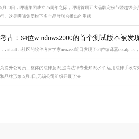
5月20日，呷哺集团成立25周年之际，呷哺首届五大品牌宠粉节暨超级
行。这是呷哺集团旗下多个品牌联合推出的重磅
考古：64位windows2000的首个测试版本被发
，virtualfun社区的软件考古学家neozeed近日发现了64位编译器decalphac，
为提升公司员工整体的法律意识,提高法律专业知识水平,运用法律手段有
和品牌形象,5月8日,无锡公司组织开展了法