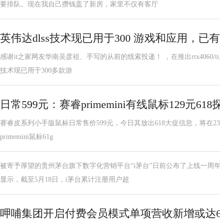
要排队。现在我自己攒钱盖了新房，家里不仅有客厅
英伟达dlss技术现已用于300 游戏和应用，已有3
感谢it之家网友华南吴彦祖、手写的从前的线索投递！ ，在推出rtx4060/t
技术现已用于300多款游
日常599元：赛睿primemini有线鼠标129元618
赛睿皮系列小手版鼠标日常售价599元，今日其放出618大促信息，将在23日2
primemini鼠标61g
被寄予厚望的贵州茅台旗下数字化营销平台“i茅台”日前公布了上线一周
显示，截至5月18日，i茅台累计注册用户超
呷哺集团开启付费会员模式单项营收新增或达