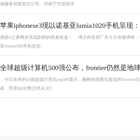
场服务有限责任公司，对南宁市道路停
苹果iphonese3现以诺基亚lumia1020手机呈现
感谢it之家网友肖战割割的线索投递！ ，博主科技房厂长今日发微博称，有人
亚lumia1020手机造型。
全球超级计算机500强公布，frontier仍然
，今日发布的61期超级计算机top500显示，橡树岭国家实验室的fronti
器，而其hpl分数已经从202