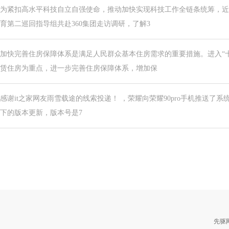
为紧扣高水平科技自立自强使命，推动加快实现科技工作全链条统筹，近
育第二巡回指导组共赴360集团走访调研，了解3
加快完善住房保障体系是满足人民群众基本住房需求的重要措施。进入“
赁住房为重点，进一步完善住房保障体系，增加保
感谢it之家网友雨雪载途的线索投递！ ，荣耀向荣耀90pro手机推送了系统更
下的版本更新，版本号是7
先驱