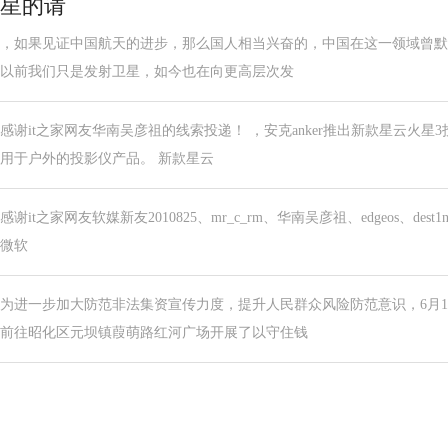
星的请
，如果见证中国航天的进步，那么国人相当兴奋的，中国在这一领域曾默
以前我们只是发射卫星，如今也在向更高层次发
感谢it之家网友华南吴彦祖的线索投递！ ，安克anker推出新款星云火
用于户外的投影仪产品。 新款星云
感谢it之家网友软媒新友2010825、mr_c_rm、华南吴彦祖、edgeos、dest1
微软
为进一步加大防范非法集资宣传力度，提升人民群众风险防范意识，6月1
前往昭化区元坝镇葭萌路红河广场开展了以守住钱