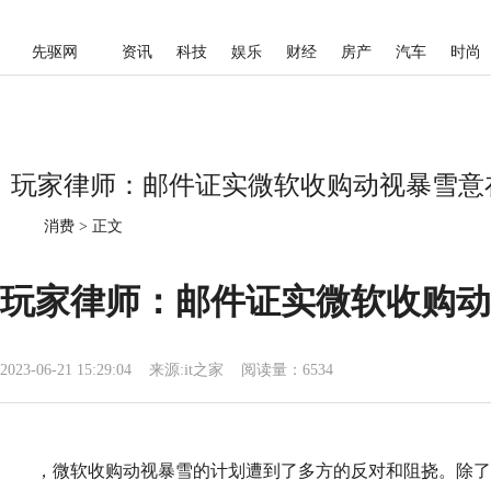
先驱网
资讯
科技
娱乐
财经
房产
汽车
时尚
玩家律师：邮件证实微软收购动视暴雪意在灭掉
消费
>
正文
玩家律师：邮件证实微软收购动视暴
2023-06-21 15:29:04
来源:
it之家
阅读量：6534
，微软收购动视暴雪的计划遭到了多方的反对和阻挠。除了