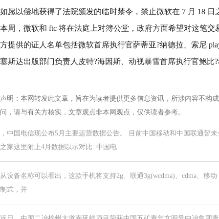
如愿以偿地获得了法院颁发的临时禁令，禁止微软在 7 月 18 
本周，微软和 ftc 将在法庭上对簿公堂，政府方面希望对这笔交易
方提供的证人名单包括微软首席执行官萨蒂亚?纳德拉、索尼 playst
塞斯达出版部门负责人皮特?海因斯、动视暴雪首席执行官鲍比
声明：本网转发此文章，旨在为读者提供更多信息资讯，所涉内容不构成
问，请与有关方核实，文章观点非本网观点，仅供读者参考。
，中国电信现公布5月主要运营数据公告。 目前中国移动和中国联通暂未
之家这里附上4月数据以示对比: 中国电
从设备名称可以看出，这款手机将支持2g、联通3g(wcdma)、cdma、移动 联通4g(
制式，并
近日，中国二冶梓州大道南延线项目荣获中国五矿青年文明号中冶集团青