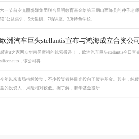
六一节前夕克丽缇娜集团联合昌明教育基金给第三期山西绛县的种子老师
读”公益集训。5天集训、7场讲座、3所特色学校、
欧洲汽车巨头stellantis宣布与鸿海成立合
感谢it之家网友华南吴彦祖的线索投递！ ，欧洲汽车巨头stellantis今
siliconauto，该公司将
今年以来市场持续波动，不少投资者将目光投向了债券基金。其中，纯债
益的投资人，风险相对较低。据了解，鹏华基金投研