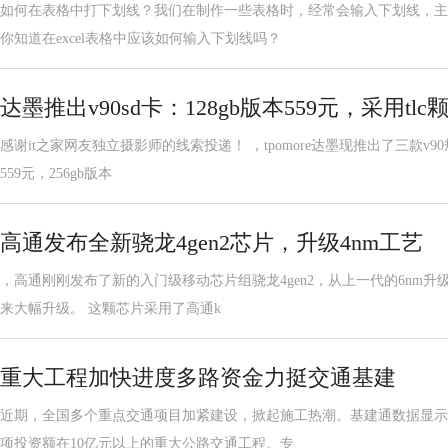
如何在表格中打下划线？我们在制作一些表格时，经常会输入下划线，主
你知道在excel表格中应该如何输入下划线吗？
达墨推出v90sd卡：128gb版本559元，采用tlc颗
感谢it之家网友独立摄影师的线索投递！ ，tpomore达墨现推出了三款v90
559元，256gb版本
高通发布全新骁龙4gen2芯片，升级4nm工艺
，高通刚刚发布了新的入门级移动芯片组骁龙4gen2，从上一代的6nm升
来大幅升级。 这颗芯片采用了高通k
重大工程加快进度多路资金力挺交通基建
近期，全国多个重点交通项目加紧建设，掀起施工热潮。基建通数据显示
项投资额在10亿元以上的重大公路交通工程。专