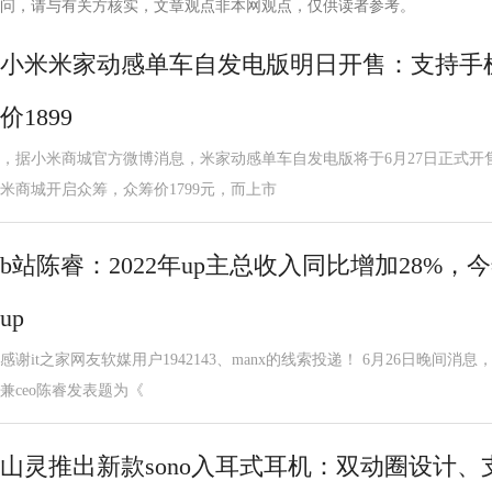
问，请与有关方核实，文章观点非本网观点，仅供读者参考。
小米米家动感单车自发电版明日开售：支持手机
价1899
，据小米商城官方微博消息，米家动感单车自发电版将于6月27日正式开售
米商城开启众筹，众筹价1799元，而上市
b站陈睿：2022年up主总收入同比增加28%
up
感谢it之家网友软媒用户1942143、manx的线索投递！ 6月26日晚间消
兼ceo陈睿发表题为《
山灵推出新款sono入耳式耳机：双动圈设计、支持h