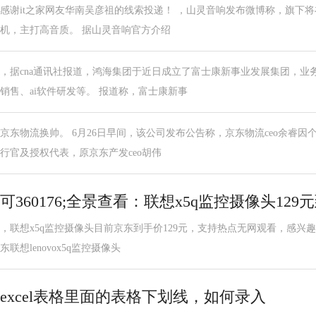
感谢it之家网友华南吴彦祖的线索投递！ ，山灵音响发布微博称，旗下将在
机，主打高音质。 据山灵音响官方介绍
，据cna通讯社报道，鸿海集团于近日成立了富士康新事业发展集团，业
销售、ai软件研发等。 报道称，富士康新事
京东物流换帅。 6月26日早间，该公司发布公告称，京东物流ceo余睿
行官及授权代表，原京东产发ceo胡伟
可360176;全景查看：联想x5q监控摄像头12
，联想x5q监控摄像头目前京东到手价129元，支持热点无网观看，感兴趣
东联想lenovox5q监控摄像头
excel表格里面的表格下划线，如何录入