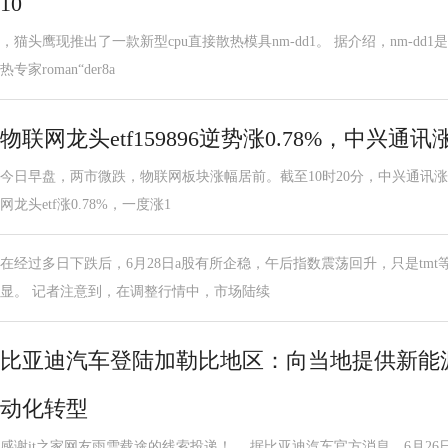
10
，猫头鹰现推出了一款新型cpu直接散热模具nm-dd1。 据介绍，nm-d
热专家roman“der8a
物联网龙头etf159896逆势涨0.78%，中兴通讯
今日早盘，两市微跌，物联网板块涨幅居前。截至10时20分，中兴通讯涨3.
网龙头etf涨0.78%，一度涨1
在经过多日下跌后，6月28日a股有所企稳，午后指数震荡回升，只是tm
显。 记者注意到，在调整行情中，市场陆续
比亚迪汽车登陆加勒比地区：向当地提供新能
动化转型
感谢it之家网友雨雪载途的线索投递！ ，据比亚迪汽车官方消息，6月26