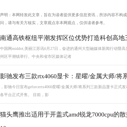
声明：本网转发此文章，旨在为读者提供更多信息资讯，所涉内容不构成
问，请与有关方核实，文章观点非本网观点，仅供读者参考。
南通高铁枢纽平潮发挥区位优势打造科创高地
中国网middot;美丽江苏讯6月27日，奋进的通州大型融媒体新闻行动
州区平潮镇举行。中央和省市区媒体记者
影驰发布三款rtx4060显卡：星曜/金属大师/将
，影驰今日宣布geforcertx4060星曜/金属大师/将系列三款新品显卡
各平台正式开售。 目前，影
猫头鹰推出适用于开盖式amd锐龙7000cpu