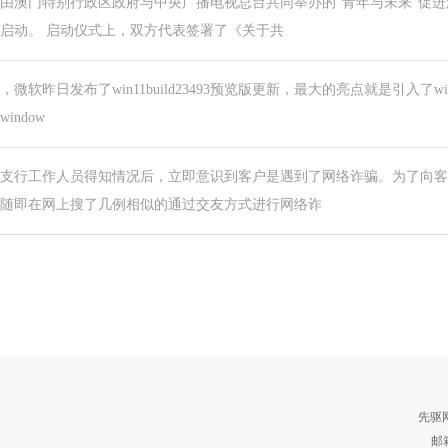
由澳门特别行政区政府与中央广播电视总台共同举办的“青年与未来”促进
启动。 启动仪式上，双方代表签署了《关于共
，微软昨日发布了win11build23493预览版更新，最大的亮点就是引入了wind
window
支行工作人员得知情况后，立即意识到客户是遇到了网络诈骗。为了向客
随即在网上搜了几例相似的通过交友方式进行网络诈
先驱
邮