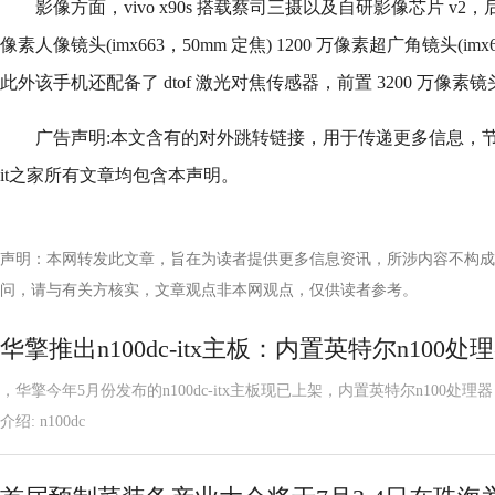
影像方面，vivo x90s 搭载蔡司三摄以及自研影像芯片 v2，后置
像素人像镜头(imx663，50mm 定焦) 1200 万像素超广角镜头(im
此外该手机还配备了 dtof 激光对焦传感器，前置 3200 万像素镜
广告声明:本文含有的对外跳转链接，用于传递更多信息，
it之家所有文章均包含本声明。
声明：本网转发此文章，旨在为读者提供更多信息资讯，所涉内容不构成
问，请与有关方核实，文章观点非本网观点，仅供读者参考。
华擎推出n100dc-itx主板：内置英特尔n100处
，华擎今年5月份发布的n100dc-itx主板现已上架，内置英特尔n100处理器
介绍: n100dc