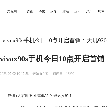
先驱网
资讯
科技
娱乐
财经
房产
汽车
时尚
vivox90s手机今日10点开启首销：天玑92
vivox90s手机今日10点开启首
2023-07-02 10:17:56
来源:
it之家
阅读量：13292
感谢it之家网友 雨雪载途 的线索投递！