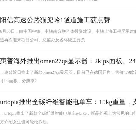
阳信高速公路猫兜岭1隧道施工获点赞
6月30日，由中国中铁、中铁南方联合体投资建设、中铁上海工程局承建的
道再次迎来项目公司、总监办及各标段主要负
惠普海外推出omen27qs显示器：2kips面板、2
，惠普近日推出了新款omen27qs显示器，目前已在德国开售，售价479欧元。
寸ips面板，分辨率2
urtopia推出全碳纤维智能电单车：15kg重量，
，urtopia推出了新款全碳纤维智能电单车e-bike，新品外观上为常见的
方介绍女生也可轻松拎起。