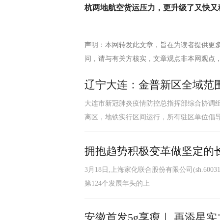
杭两地航空货运压力，更升级了又快又
声明：本网转发此文章，旨在为读者提供更
问，请与有关方核实，文章观点非本网观点
辽宁大连：金普新区全域范围
大连市新冠肺炎疫情防控总指挥部综合协调组
离区，地铁实行区间运行，所有驻区单位倡
拥抱趋势积极变革做坚定的
3月18日,上海家化联合股份有限公司(sh.60
第124个发展年头的上
安徽首发5g享瘦｜ 再添星