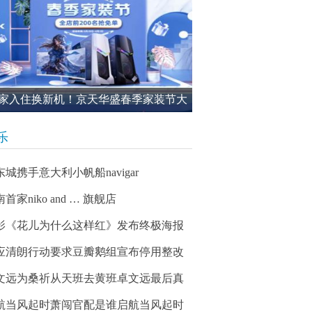
家入住换新机！京天华盛春季家装节大
进行中
乐
东城携手意大利小帆船navigar
首家niko and … 旗舰店
影《花儿为什么这样红》发布终极海报
应清朗行动要求豆瓣鹅组宣布停用整改
文远为桑祈从天班去黄班卓文远最后真
航当风起时萧闯官配是谁启航当风起时