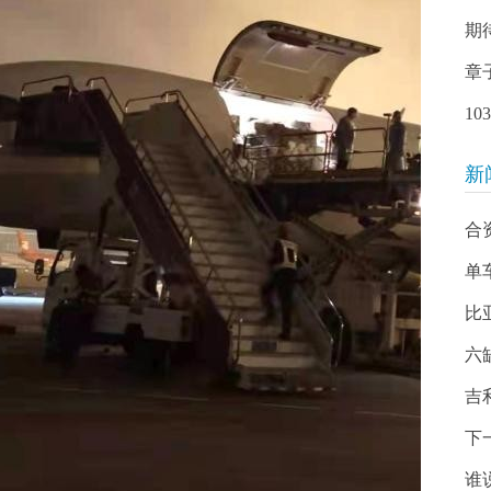
期
章
1
新
合
单
比
六
吉
下
谁