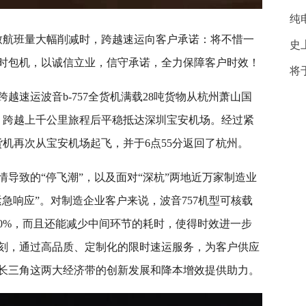
纯
导致航班量大幅削减时，跨越速运向客户承诺：将不惜一
史
时包机，以诚信立业，信守承诺，全力保障客户时效！
将
一架跨越速运波音b-757全货机满载28吨货物从杭州萧山国
行，跨越上千公里旅程后平稳抵达深圳宝安机场。经过紧
货机再次从宝安机场起飞，并于6点55分返回了杭州。
导致的“停飞潮”，以及面对“深杭”两地近万家制造业
急响应”。对制造企业客户来说，波音757机型可核载
00%，而且还能减少中间环节的耗时，使得时效进一步
刻，通过高品质、定制化的限时速运服务，为客户供应
长三角这两大经济带的创新发展和降本增效提供助力。