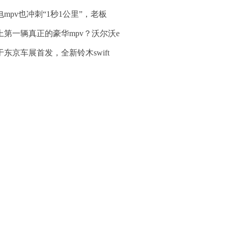
电mpv也冲刺“1秒1公里”，老板
上第一辆真正的豪华mpv？沃尔沃e
于东京车展首发，全新铃木swift