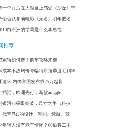
待一个月后在大银幕上感受《沙丘》带
子怡否认参演电影《无名》明年匿名
03010白石洲的结局是什么李惠艳
闻推荐
资家轿如何选？购车攻略来袭
车成本不敌均价降幅特斯拉季度毛利率
亚迪宋l内饰官图发布或25万起售
缸插混，欧洲先行，新款amggle
利银河e8极限突破，尺寸之争与科技
一代宝马i3的设计、智能、续航、驾
说年轻人没有老车情怀？00后将二手