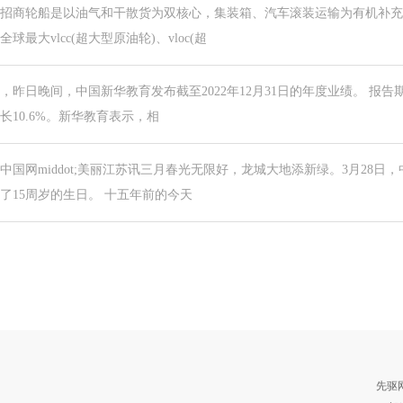
招商轮船是以油气和干散货为双核心，集装箱、汽车滚装运输为有机补充
全球最大vlcc(超大型原油轮)、vloc(超
，昨日晚间，中国新华教育发布截至2022年12月31日的年度业绩。 报告
长10.6%。新华教育表示，相
中国网middot;美丽江苏讯三月春光无限好，龙城大地添新绿。3月28
了15周岁的生日。 十五年前的今天
先驱