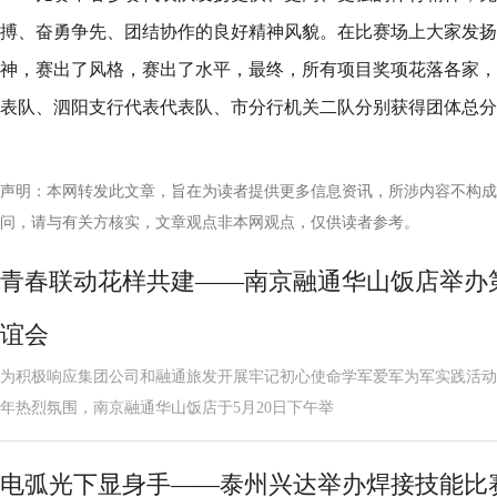
搏、奋勇争先、团结协作的良好精神风貌。在比赛场上大家发扬
神，赛出了风格，赛出了水平，最终，所有项目奖项花落各家，
表队、泗阳支行代表代表队、市分行机关二队分别获得团体总分
声明：本网转发此文章，旨在为读者提供更多信息资讯，所涉内容不构成
问，请与有关方核实，文章观点非本网观点，仅供读者参考。
青春联动花样共建——南京融通华山饭店举办
谊会
为积极响应集团公司和融通旅发开展牢记初心使命学军爱军为军实践活动
年热烈氛围，南京融通华山饭店于5月20日下午举
电弧光下显身手——泰州兴达举办焊接技能比