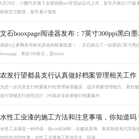
6月29日，小鹏汽车旗下全新轿跑suv车型g6正式上市，新车共推出5个版本，售
根据官方数据，新车累计预售
文石booxpage阅读器发布：7英寸300ppi黑
感谢it之家网友华南吴彦祖的线索投递！ ，文石推出了一款新的7英寸
booxpage，售价250美元，是booxl
农发行望都县支行认真做好档案管理相关工作
为进一步完善支行档案集约化管理体系建设，提升档案管理能力，更好服
发行望都支行按照总行《中国农业发展银行档案集约
水性工业漆的施工方法和注意事项，你知道吗
水性工业漆是一种环保、低voc的涂料，在建筑装饰、家具制造和汽车制
传统的溶剂性漆，水性工业漆施工更加安全、环保