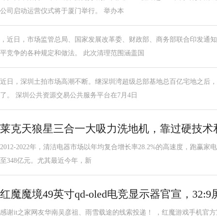
公司启动运营仪式将于厦门举行。 举办本
，近日，市场监管总局、国家发展改革委、财政部、商务部联合印发通知
平竞争的各种规定和做法。 此次清理范围涵盖国
近日，深圳土拍市场高潮不断。继深圳湾超级总部基地总百亿宅地之后，
了。 深圳公共资源交易公共服务平台在7月4日
莱克天狼星三合一大吸力洗地机，靠过硬技术
2012-2022年，清洁电器市场以年均复合增长率28.2%的高速度，跑赢
至348亿元。尤其最近今年，新
红魔魔境49英寸qd-oled电竞显示器官宣，32:9屏
感谢it之家网友华南吴彦祖、雨雪载途的线索投递！ ，红魔游戏手机官方宣布