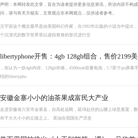
声明：本网转发此文章，旨在为读者提供更多信息资讯，所涉内容不构成
问，请与有关方核实，文章观点非本网观点，仅供读者参考。
元宇宙这个概念最早是由美国科幻作家，在1992年出版的小说当中提出
个沉浸式的数字世界里以虚拟替身的形式进行交
libertyphone开售：4gb 128gb组合，售价2199
，你认为一款4gb内存、128gb存储，4500mah容量电池，5.7英寸ip
绍的libertypho
安徽金寨小小的油茶果成富民大产业
走进安徽省六安市金寨县，自高处远眺，延绵起伏的山腰上绿意葱茏，数
布于大大小小的丘陵之上。 茶油在我国生产历史