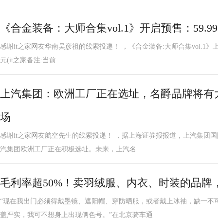
《合金装备：大师合集vol.1》开启预售：59.9
感谢it之家网友华南吴彦祖的线索投递！ ，《合金装备:大师合集vol.1》上架
元(it之家备注:当前
上汽集团：欧洲工厂正在选址，名爵品牌将有
场
感谢it之家网友航空先生的线索投递！ ，据上海证券报报道，上汽集团
汽集团欧洲工厂正在积极选址。未来，上汽名
毛利率超50%！卖羽绒服、内衣、时装的品牌
“现在我出门必须得戴墨镜、遮阳帽、穿防晒服，或者戴上冰袖，缺一不
盖严实，我可不想身上出现俩色号。”在北京骑车通