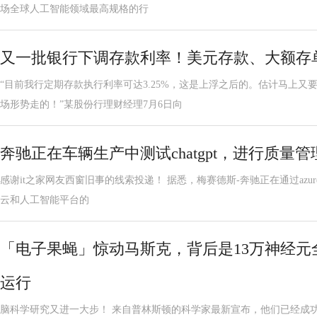
场全球人工智能领域最高规格的行
又一批银行下调存款利率！美元存款、大额存
“目前我行定期存款执行利率可达3.25%，这是上浮之后的。估计马上
场形势走的！”某股份行理财经理7月6日向
奔驰正在车辆生产中测试chatgpt，进行质量
感谢it之家网友西窗旧事的线索投递！ 据悉，梅赛德斯-奔驰正在通过azureop
云和人工智能平台的
「电子果蝇」惊动马斯克，背后是13万神经元
运行
脑科学研究又进一大步！ 来自普林斯顿的科学家最新宣布，他们已经成