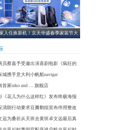
家入住换新机！京天华盛春季家装节大
进行中
乐
演员蔡嘉予受邀出演喜剧电影《疯狂的
东城携手意大利小帆船navigar
首家niko and … 旗舰店
影《花儿为什么这样红》发布终极海报
应清朗行动要求豆瓣鹅组宣布停用整改
文远为桑祈从天班去黄班卓文远最后真
航当风起时萧闯官配是谁启航当风起时