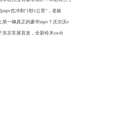
电mpv也冲刺“1秒1公里”，老板
上第一辆真正的豪华mpv？沃尔沃e
于东京车展首发，全新铃木swift