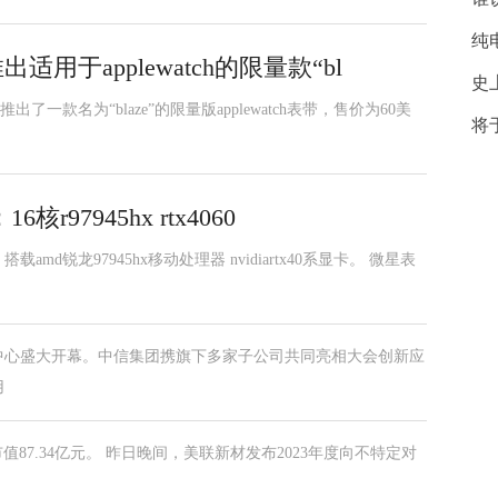
纯
用于applewatch的限量款“bl
史
一款名为“blaze”的限量版applewatch表带，售价为60美
将
97945hx rtx4060
d锐龙97945hx移动处理器 nvidiartx40系显卡。 微星表
世博中心盛大开幕。中信集团携旗下多家子公司共同亮相大会创新应
用
市值87.34亿元。 昨日晚间，美联新材发布2023年度向不特定对