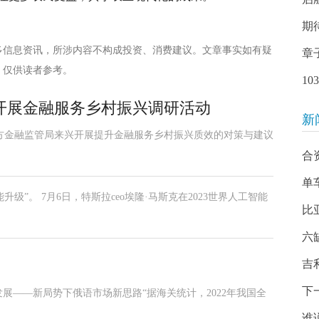
期
多信息资讯，所涉内容不构成投资、消费建议。文章事实如有疑
章
，仅供读者参考。
1
开展金融服务乡村振兴调研活动
新
州市地方金融监管局来兴开展提升金融服务乡村振兴质效的对策与建议
合
单
级”。 7月6日，特斯拉ceo埃隆·马斯克在2023世界人工智能
比
六
吉
下
展——新局势下俄语市场新思路“据海关统计，2022年我国全
谁