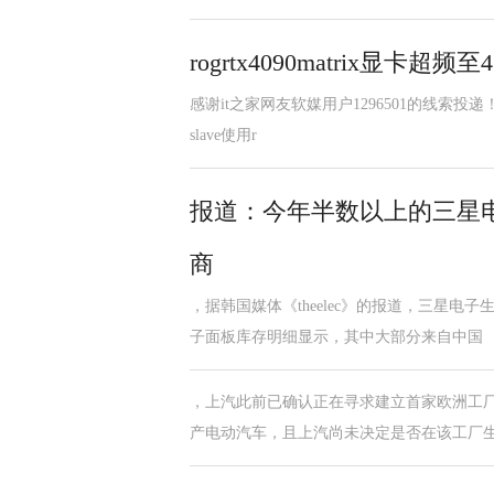
rogrtx4090matrix显卡超
感谢it之家网友软媒用户1296501的线索投递！ 
slave使用r
报道：今年半数以上的三星
商
，据韩国媒体《theelec》的报道，三星
子面板库存明细显示，其中大部分来自中国
，上汽此前已确认正在寻求建立首家欧洲工厂
产电动汽车，且上汽尚未决定是否在该工厂