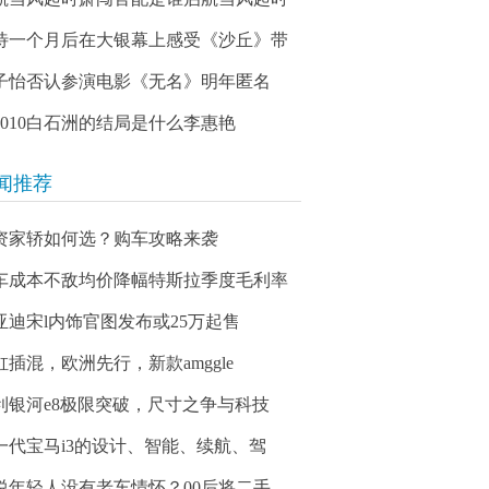
待一个月后在大银幕上感受《沙丘》带
子怡否认参演电影《无名》明年匿名
03010白石洲的结局是什么李惠艳
闻推荐
资家轿如何选？购车攻略来袭
车成本不敌均价降幅特斯拉季度毛利率
亚迪宋l内饰官图发布或25万起售
缸插混，欧洲先行，新款amggle
利银河e8极限突破，尺寸之争与科技
一代宝马i3的设计、智能、续航、驾
说年轻人没有老车情怀？00后将二手