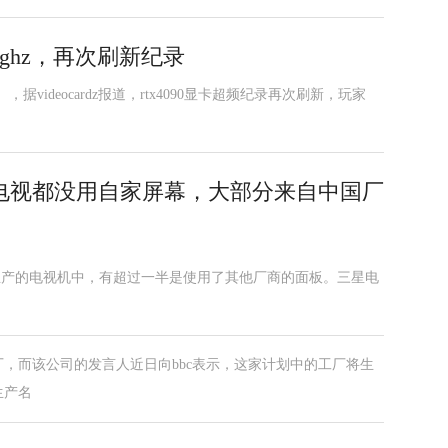
频至4ghz，再次刷新纪录
，据videocardz报道，rtx4090显卡超频纪录再次刷新，玩家
电视都没用自家屏幕，大部分来自中国厂
电子生产的电视机中，有超过一半是使用了其他厂商的面板。三星电
，而该公司的发言人近日向bbc表示，这家计划中的工厂将生
生产名