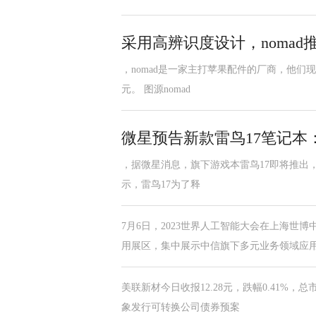
采用高辨识度设计，nomad推出适
，nomad是一家主打苹果配件的厂商，他们现推出了
元。 图源nomad
微星预告新款雷鸟17笔记本：16核r
，据微星消息，旗下游戏本雷鸟17即将推出，搭载am
示，雷鸟17为了释
7月6日，2023世界人工智能大会在上海
用展区，集中展示中信旗下多元业务领域应
美联新材今日收报12.28元，跌幅0.41%，总
象发行可转换公司债券预案