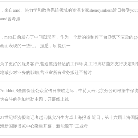
，来自amd、热力学和散热系统领域的资深专家shenoysukesh近日接受youtub
amd曾考虑
，meta日前发布了中间图形库，作为一个新的控制跨平台游戏下渲染的g
画面表现的一致性。 据悉，igl提供一
为了更好的服务客户,营造整洁舒适的工作环境,工行廊坊燕郊支行决定
地减少对业务的影响,营业室所有业务搬迁至暂时
7middot;8全国保险公众宣传日来临之际，中荷人寿北京分公司根据中保
为奋斗的你加把劲主题，开展线上线
21世纪经济报道记者赵云帆实习生方卓上海报道 近日，第十六届上海国
海新国际博览中心隆重开幕，新能源车“工业母