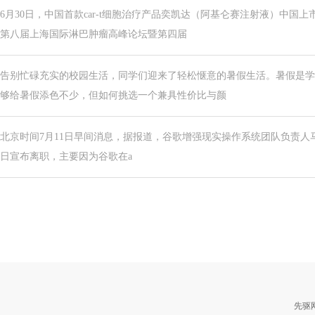
6月30日，中国首款car-t细胞治疗产品奕凯达（阿基仑赛注射液）中国
第八届上海国际淋巴肿瘤高峰论坛暨第四届
告别忙碌充实的校园生活，同学们迎来了轻松惬意的暑假生活。暑假是学
够给暑假添色不少，但如何挑选一个兼具性价比与颜
北京时间7月11日早间消息，据报道，谷歌增强现实操作系统团队负责人马克?卢科
日宣布离职，主要因为谷歌在a
先驱