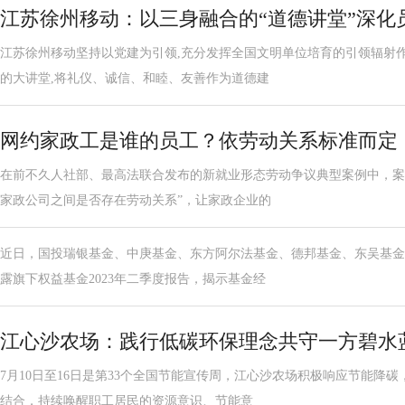
江苏徐州移动：以三身融合的“道德讲堂”深化
江苏徐州移动坚持以党建为引领,充分发挥全国文明单位培育的引领辐射
的大讲堂,将礼仪、诚信、和睦、友善作为道德建
网约家政工是谁的员工？依劳动关系标准而定
在前不久人社部、最高法联合发布的新就业形态劳动争议典型案例中，案
家政公司之间是否存在劳动关系”，让家政企业的
近日，国投瑞银基金、中庚基金、东方阿尔法基金、德邦基金、东吴基金
露旗下权益基金2023年二季度报告，揭示基金经
江心沙农场：践行低碳环保理念共守一方碧水
7月10日至16日是第33个全国节能宣传周，江心沙农场积极响应节能降
结合，持续唤醒职工居民的资源意识、节能意