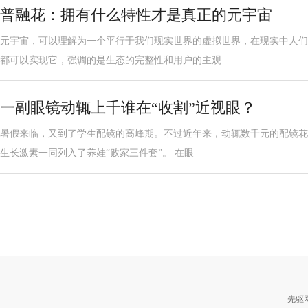
普融花：拥有什么特性才是真正的元宇宙
元宇宙，可以理解为一个平行于我们现实世界的虚拟世界，在现实中人们
都可以实现它，强调的是生态的完整性和用户的主观
一副眼镜动辄上千谁在“收割”近视眼？
暑假来临，又到了学生配镜的高峰期。不过近年来，动辄数千元的配镜花
生长激素一同列入了养娃“败家三件套”。 在眼
先驱