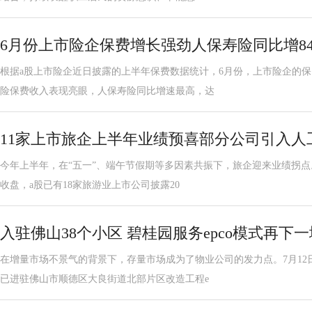
6月份上市险企保费增长强劲人保寿险同比增8
根据a股上市险企近日披露的上半年保费数据统计，6月份，上市险企的
险保费收入表现亮眼，人保寿险同比增速最高，达
11家上市旅企上半年业绩预喜部分公司引入人
今年上半年，在“五一”、端午节假期等多因素共振下，旅企迎来业绩拐点
收盘，a股已有18家旅游业上市公司披露20
入驻佛山38个小区 碧桂园服务epco模式再下一
在增量市场不景气的背景下，存量市场成为了物业公司的发力点。7月12
已进驻佛山市顺德区大良街道北部片区改造工程e