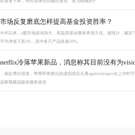
好显著下降，转向追捧控回撤控波动、更为稳健的产
市场反复磨底怎样提高基金投资胜率？
今年以来，a股市场波动加大，权益类基金整体表现欠佳。据统计，截至7
平均净值下跌3%，其中多只产品跌逾20%。
netflix冷落苹果新品，消息称其目前没有为visi
，据彭博社报道，苹果即将推出的虚拟现实头显applevisionpro在上市时可
这家视频流媒体服务提供