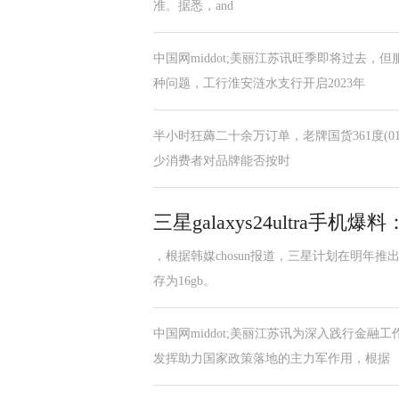
准。据悉，and
中国网middot;美丽江苏讯旺季即将过去
种问题，工行淮安涟水支行开启2023年
半小时狂薅二十余万订单，老牌国货361度(013
少消费者对品牌能否按时
三星galaxys24ultra手机爆料
，根据韩媒chosun报道，三星计划在明年推出的g
存为16gb。
中国网middot;美丽江苏讯为深入践行金
发挥助力国家政策落地的主力军作用，根据