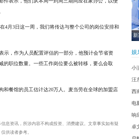
邮件表示，他们从本周一到周三期间应在家办公，以便
。
:在4月3日这一周，我们将传达与整个公司的岗位安排和
新
促
娱
zinski表示，作为人员配置评估的一部分，他预计会节省资
减的职位数量。一些工作岗位要么被转移，要么会取
小
汪
机构和餐馆的员工估计达20万人。麦当劳在全球的加盟店
西南
电
响
多信息资讯，所涉内容不构成投资、消费建议。文章事实如有疑
卓
，仅供读者参考。
启