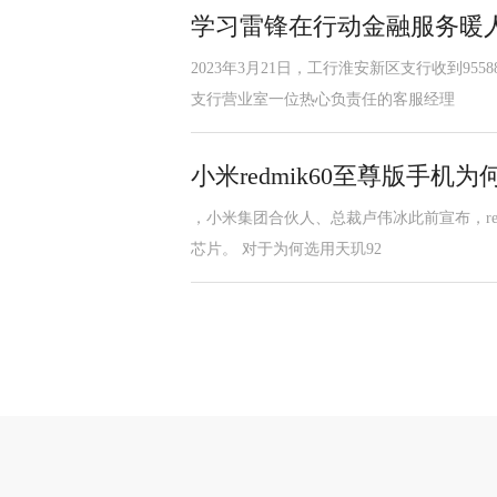
学习雷锋在行动金融服务暖
2023年3月21日，工行淮安新区支行收到9
支行营业室一位热心负责任的客服经理
小米redmik60至尊版手机为何
，小米集团合伙人、总裁卢伟冰此前宣布，redm
芯片。 对于为何选用天玑92