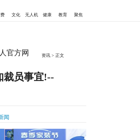
消费
文化
无人机
健康
教育
聚焦
真人官方网
资讯
>
正文
员事宜!--
新闻