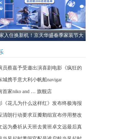
家入住换新机！京天华盛春季家装节大
进行中
乐
演员蔡嘉予受邀出演喜剧电影《疯狂的
东城携手意大利小帆船navigar
首家niko and … 旗舰店
影《花儿为什么这样红》发布终极海报
应清朗行动要求豆瓣鹅组宣布停用整改
文远为桑祈从天班去黄班卓文远最后真
航当风起时萧闯官配是谁启航当风起时