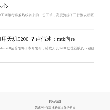
人心
5588工商银行客服热线转来的一份工单，高度赞扬了工行淮安新区
用天玑9200 ？卢伟冰：mtk向re
ik60至尊版将于本月发布，搭载天玑9200 处理器以及x7独显
网站地图
先驱网--综合性的生活资讯平台