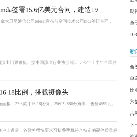
与mda签署15.6亿美元合同，建造19
期
大卫星通信公司telesat宣布与空间技术公司mda签订合同，
章
1
新
门演出门票难抢。据中国演出行业协会统计，今年上半年全国营
合
单
比
16:18比例，搭载摄像头
六
，27.6英寸16:18比例，2560*2880分辨率，售价4599元。
吉
下
他的patreon账户上透露，谷歌将很快要求可折叠手机符合特定的硬件质量标
谁