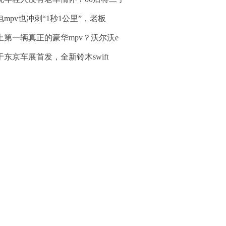
电mpv也冲刺“1秒1公里”，老板
上第一辆真正的豪华mpv？沃尔沃e
于东京车展首发，全新铃木swift