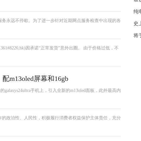
纯
，但服务永远不停歇。为了进一步针对近期网点服务检查中出现的各
史
将
61#8226;hk)因承诺“正常发货”意外出圈。 由于价格过低，不
：配m13oled屏幕和16gb
alaxys24ultra手机上，引入全新的m13oled面板，此外最高内
融工作的政治性、人民性，积极履行消费者权益保护主体责任，充分