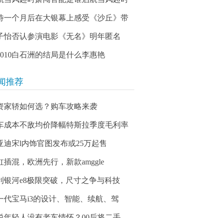
待一个月后在大银幕上感受《沙丘》带
子怡否认参演电影《无名》明年匿名
03010白石洲的结局是什么李惠艳
闻推荐
资家轿如何选？购车攻略来袭
车成本不敌均价降幅特斯拉季度毛利率
亚迪宋l内饰官图发布或25万起售
缸插混，欧洲先行，新款amggle
利银河e8极限突破，尺寸之争与科技
一代宝马i3的设计、智能、续航、驾
说年轻人没有老车情怀？00后将二手