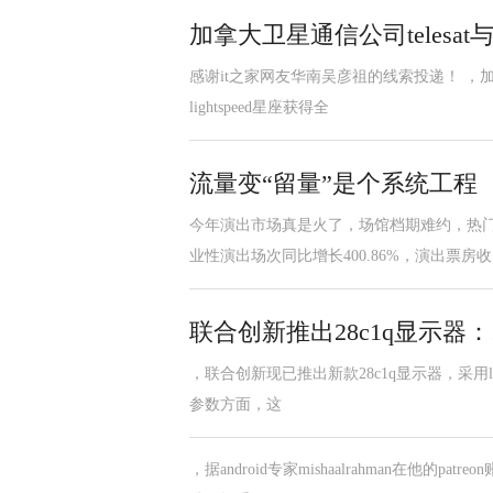
加拿大卫星通信公司telesat
感谢it之家网友华南吴彦祖的线索投递！ ，加拿
lightspeed星座获得全
流量变“留量”是个系统工程
今年演出市场真是火了，场馆档期难约，热
业性演出场次同比增长400.86%，演出票房收
联合创新推出28c1q显示器：
，联合创新现已推出新款28c1q显示器，采用lg面板
参数方面，这
，据android专家mishaalrahman在