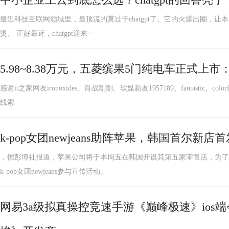
最近科技互联网领域里，最顶流的莫过于chatgpt了。它的火爆出圈，让
烫。 正好最近，chatgpt迎来一
5.98~8.38万元，五菱缤果5门纯电车正式上市
感谢it之家网友ironoxides、肖战割割、软媒新友1957189、fantastic、
线索
k-pop女团newjeans助阵苹果，韩国首尔新店
，据彭博社报道，苹果公司将于本周五在韩国开设其第五家零售店，为了
k-pop女团newjeans参与宣传活动。
网易3a级拟真操控竞速手游《巅峰极速》ios