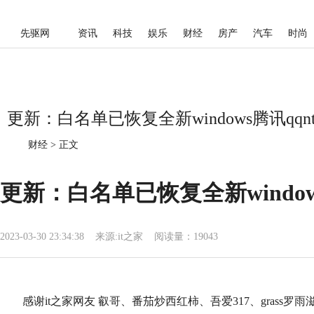
先驱网
资讯
科技
娱乐
财经
房产
汽车
时尚
更新：白名单已恢复全新windows腾讯q
财经
>
正文
更新：白名单已恢复全新windo
2023-03-30 23:34:38
来源:
it之家
阅读量：19043
感谢it之家网友 叡哥、番茄炒西红柿、吾爱317、grass罗雨