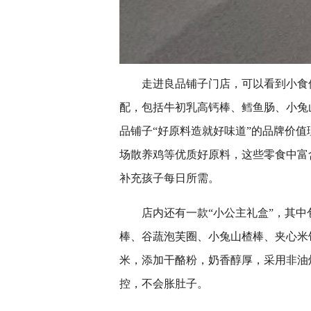
走进良品铺子门店，可以看到小食
配，包括牛初乳高钙棒、鳕鱼肠、小兔
品铺子“好原料造就好味道”的品牌价
场散养鸡等优质好原料，这些零食中富
补充孩子每日所需。
店内还有一款“小公主礼盒”，其
棒、谷蔬泡芙圈、小兔山楂棒、夹心米
米，添加干酪粉，奶香醇厚，采用非油
控，不会胀肚子。