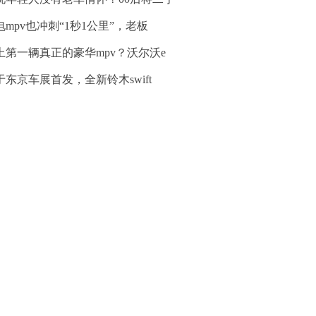
电mpv也冲刺“1秒1公里”，老板
上第一辆真正的豪华mpv？沃尔沃e
于东京车展首发，全新铃木swift