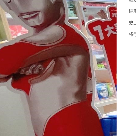
纯
史
将