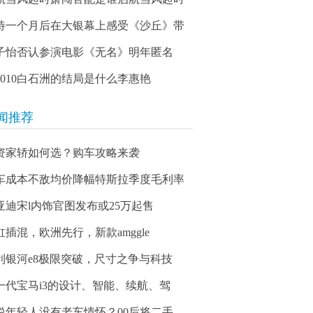
待一个月后在大银幕上感受《沙丘》带
子怡否认参演电影《无名》明年匿名
03010白石洲的结局是什么李惠艳
闻推荐
资家轿如何选？购车攻略来袭
车成本不敌均价降幅特斯拉季度毛利率
亚迪宋l内饰官图发布或25万起售
缸插混，欧洲先行，新款amggle
利银河e8极限突破，尺寸之争与科技
一代宝马i3的设计、智能、续航、驾
说年轻人没有老车情怀？00后将二手