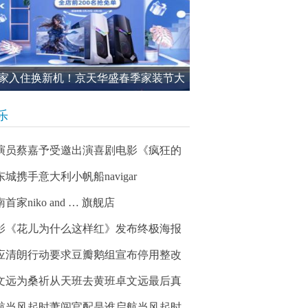
家入住换新机！京天华盛春季家装节大
进行中
乐
演员蔡嘉予受邀出演喜剧电影《疯狂的
东城携手意大利小帆船navigar
首家niko and … 旗舰店
影《花儿为什么这样红》发布终极海报
应清朗行动要求豆瓣鹅组宣布停用整改
文远为桑祈从天班去黄班卓文远最后真
航当风起时萧闯官配是谁启航当风起时