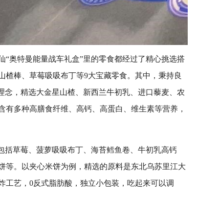
仙“奥特曼能量战车礼盒”里的零食都经过了精心挑选搭
山楂棒、草莓吸吸布丁等9大宝藏零食。其中，秉持良
值理念，精选大金星山楂、新西兰牛初乳、进口藜麦、农
含有多种高膳食纤维、高钙、高蛋白、维生素等营养，
中包括草莓、菠萝吸吸布丁、海苔鳕鱼卷、牛初乳高钙
饼等。以夹心米饼为例，精选的原料是东北乌苏里江大
炸工艺，0反式脂肪酸，独立小包装，吃起来可以调