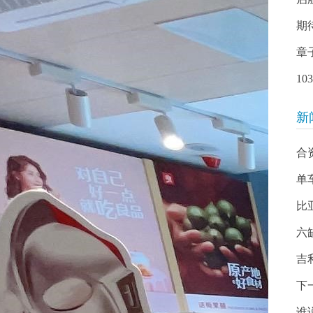
期
章
1
新
合
单
比
六
吉
下
谁