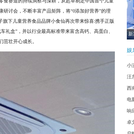
零食赛道的持续洞察与深耕，从起草制定中国首个儿童
康研讨会，不断丰富产品矩阵，将“0添加好营养”的理
子旗下儿童营养食品品牌小食仙再次带来惊喜:携手正版
战车礼盒”，并以行业最高标准带来富含高钙、高蛋白、
新
们茁壮开心成长。
促
娱
小
汪
西南
电
响
卓
启